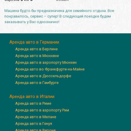
Машина будто бы предназначена для семейного отдыха. Все
понравилось, сервис – супер! В следующей поездке будем
заказывать у Вас однозначно!
Аренда авто в Германии
Аренда авто в Берлине
Аренда авто в Мюнхене
Аренда авто в аэропорту Мюнхен
Аренда авто во Франкфурте-на-Майне
Аренда авто в Дюссельдорфе
Аренда авто в Гамбурге
Аренда авто в Италии
Аренда авто в Риме
Аренда авто в аэропорту Рим
Аренда авто в Милане
Аренда авто в Генуя
Аренда авто в Вероне