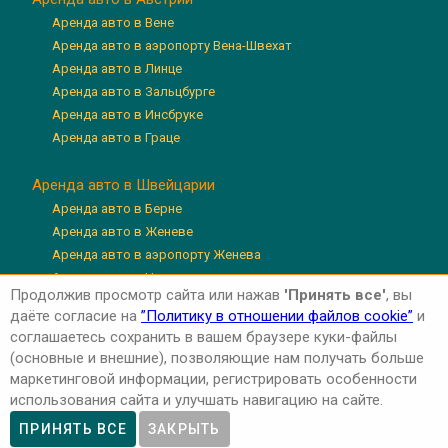
Аренда авто в Вене
Аренда авто в аэропорту Вена-Швехат
Аренда авто в Линце
Аренда авто в Зальцбурге
Аренда авто в Инсбруке
Аренда авто в Граце
Аренда авто в Швейцарии
Аренда авто в Берне
Аренда авто в Женеве
Аренда авто в аэропорту Женева
Аренда авто в Цюрихе
Продолжив просмотр сайта или нажав
'Принять все'
, вы
Аренда авто в аэропорту Цюрих
даёте согласие на
”Политику в отношении файлов cookie”
и
Аренда авто в Люцерне
соглашаетесь сохранить в вашем браузере куки-файлы
(основные и внешние), позволяющие нам получать больше
маркетинговой информации, регистрировать особенности
использования сайта и улучшать навигацию на сайте.
Авторские права © 2026 'Авто-Аренда'
Privacy Policy
ПРИНЯТЬ ВСЕ
ЗАКРЫТЬ