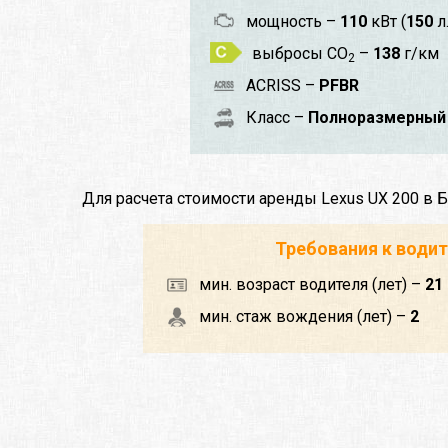
мощность –
110
кВт (
150
л.
выбросы CO
–
138
г/км
2
ACRISS –
PFBR
Класс –
Полноразмерный 
Для расчета стоимости аренды Lexus UX 200 в 
Требования к води
мин. возраст водителя (лет) –
21
мин. стаж вождения (лет) –
2