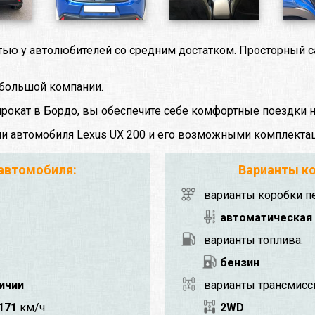
стью у автолюбителей со средним достатком. Просторный 
ебольшой компании.
прокат в Бордо, вы обеспечите себе комфортные поездки н
ми автомобиля Lexus UX 200 и его возможными комплекта
 автомобиля:
Варианты ко
варианты коробки п
автоматическая
варианты топлива:
бензин
личии
варианты трансмисс
171
км/ч
2WD