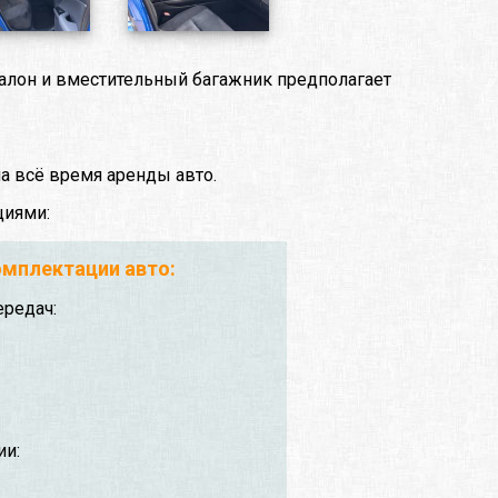
салон и вместительный багажник предполагает
а всё время аренды авто.
циями:
мплектации авто:
ередач:
ии: