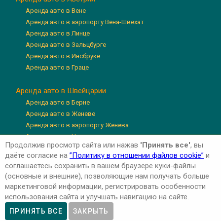
Аренда авто в Вене
Аренда авто в аэропорту Вена-Швехат
Аренда авто в Линце
Аренда авто в Зальцбурге
Аренда авто в Инсбруке
Аренда авто в Граце
Аренда авто в Швейцарии
Аренда авто в Берне
Аренда авто в Женеве
Аренда авто в аэропорту Женева
Аренда авто в Цюрихе
Продолжив просмотр сайта или нажав
'Принять все'
, вы
Аренда авто в аэропорту Цюрих
даёте согласие на
”Политику в отношении файлов cookie”
и
Аренда авто в Люцерне
соглашаетесь сохранить в вашем браузере куки-файлы
(основные и внешние), позволяющие нам получать больше
маркетинговой информации, регистрировать особенности
использования сайта и улучшать навигацию на сайте.
Авторские права © 2026 'Авто-Аренда'
Privacy Policy
ПРИНЯТЬ ВСЕ
ЗАКРЫТЬ
Cookie Policy