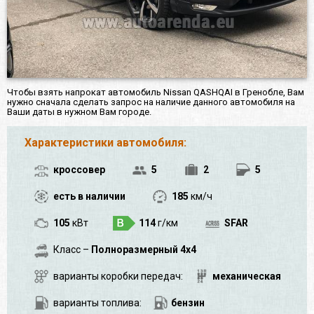
Чтобы взять напрокат автомобиль Nissan QASHQAI в Гренобле, Вам
нужно сначала сделать запрос на наличие данного автомобиля на
Ваши даты в нужном Вам городе.
Характеристики автомобиля:
кроссовер
5
2
5
есть в наличии
185
км/ч
105
кВт
114
г/км
SFAR
Класс –
Полноразмерный 4x4
варианты коробки передач:
механическая
варианты топлива:
бензин