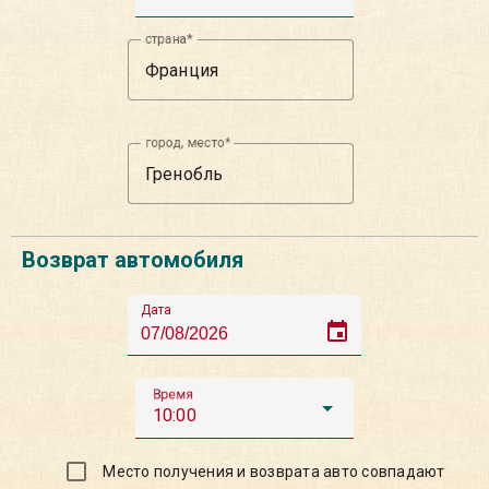
страна
город, место
Возврат автомобиля
Дата
event
Время
10:00
Место получения и возврата авто совпадают