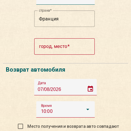
страна
город, место
Возврат автомобиля
Дата
event
Время
10:00
Место получения и возврата авто совпадают