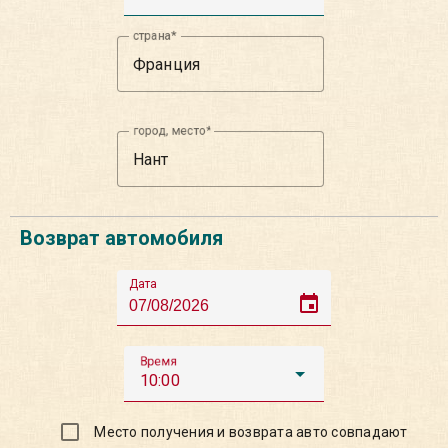
страна
город, место
Возврат автомобиля
Дата
event
Время
10:00
Место получения и возврата авто совпадают