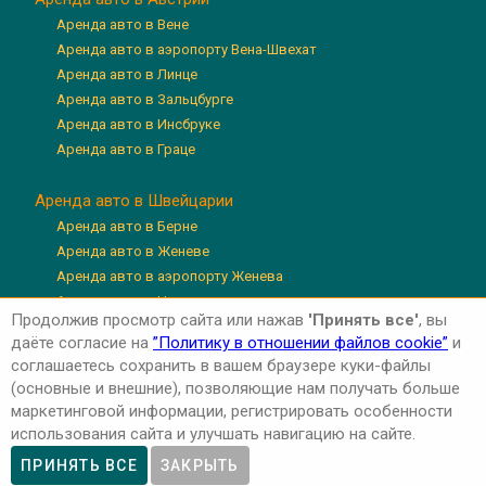
Аренда авто в Вене
Аренда авто в аэропорту Вена-Швехат
Аренда авто в Линце
Аренда авто в Зальцбурге
Аренда авто в Инсбруке
Аренда авто в Граце
Аренда авто в Швейцарии
Аренда авто в Берне
Аренда авто в Женеве
Аренда авто в аэропорту Женева
Аренда авто в Цюрихе
Продолжив просмотр сайта или нажав
'Принять все'
, вы
Аренда авто в аэропорту Цюрих
даёте согласие на
”Политику в отношении файлов cookie”
и
Аренда авто в Люцерне
соглашаетесь сохранить в вашем браузере куки-файлы
(основные и внешние), позволяющие нам получать больше
маркетинговой информации, регистрировать особенности
использования сайта и улучшать навигацию на сайте.
Авторские права © 2026 'Авто-Аренда'
Privacy Policy
ПРИНЯТЬ ВСЕ
ЗАКРЫТЬ