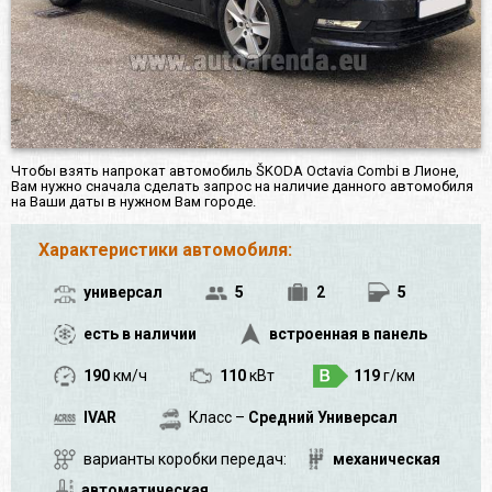
Чтобы взять напрокат автомобиль ŠKODA Octavia Сombi в Лионе,
Вам нужно сначала сделать запрос на наличие данного автомобиля
на Ваши даты в нужном Вам городе.
Характеристики автомобиля:
универсал
5
2
5
есть в наличии
встроенная в панель
190
км/ч
110
кВт
119
г/км
IVAR
Класс –
Средний Универсал
варианты коробки передач:
механическая
автоматическая