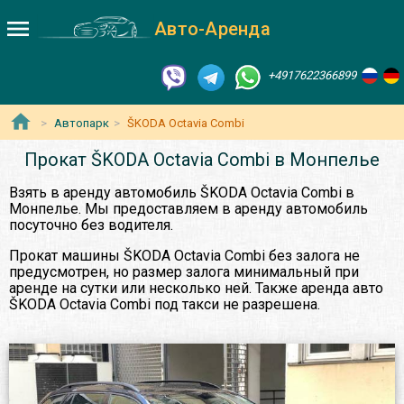
Авто-Аренда
+4917622366899
Автопарк
ŠKODA Octavia Сombi
Прокат ŠKODA Octavia Сombi в Монпелье
Взять в аренду автомобиль ŠKODA Octavia Сombi в
Монпелье. Мы предоставляем в аренду автомобиль
посуточно без водителя.
Прокат машины ŠKODA Octavia Сombi без залога не
предусмотрен, но размер залога минимальный при
аренде на сутки или несколько ней. Также аренда авто
ŠKODA Octavia Сombi под такси не разрешена.