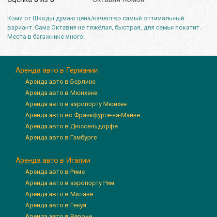
Коми от Шкоды думаю цена/качество самый оптимальный
вариант. Сама Октавия не тяжёлая, быстрая, для семьи покатит.
Места в багажнике много.
Аренда авто в Германии
Аренда авто в Берлине
Аренда авто в Мюнхене
Аренда авто в аэропорту Мюнхен
Аренда авто во Франкфурте-на-Майне
Аренда авто в Дюссельдорфе
Аренда авто в Гамбурге
Аренда авто в Италии
Аренда авто в Риме
Аренда авто в аэропорту Рим
Аренда авто в Милане
Аренда авто в Генуя
Аренда авто в Вероне