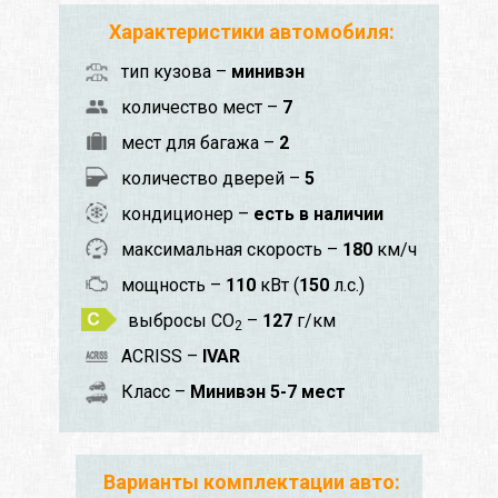
Характеристики автомобиля:
тип кузова –
минивэн
количество мест –
7
мест для багажа –
2
количество дверей –
5
кондиционер –
есть в наличии
максимальная скорость –
180
км/ч
мощность –
110
кВт (
150
л.с.)
выбросы CO
–
127
г/км
2
ACRISS –
IVAR
Класс –
Минивэн 5-7 мест
Варианты комплектации авто: