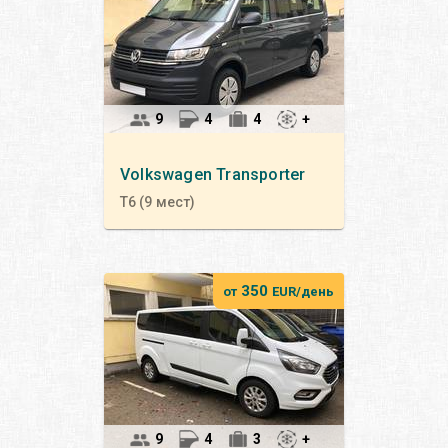
9
4
4
+
Volkswagen
Transporter
T6 (9 мест)
350
от
EUR/день
9
4
3
+