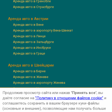
Аренда авто в Гренобле
Аренда авто в Страсбурге
Аренда авто в Австрии
Аренда авто в Вене
Аренда авто в аэропорту Вена-Швехат
Аренда авто в Линце
Аренда авто в Зальцбурге
Аренда авто в Инсбруке
Аренда авто в Граце
Аренда авто в Швейцарии
Аренда авто в Берне
Аренда авто в Женеве
Аренда авто в аэропорту Женева
Аренда авто в Цюрихе
Продолжив просмотр сайта или нажав
'Принять все'
, вы
Аренда авто в аэропорту Цюрих
даёте согласие на
”Политику в отношении файлов cookie”
и
Аренда авто в Люцерне
соглашаетесь сохранить в вашем браузере куки-файлы
(основные и внешние), позволяющие нам получать больше