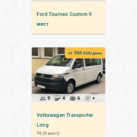
Ford
Tourneo Custom 9
мест
350
от
EUR/день
9
4
6
+
Volkswagen
Transporter
Long
T6 (9 мест)