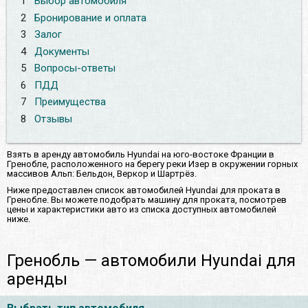
1
Выбор автомобиля
2
Бронирование и оплата
3
Залог
4
Документы
5
Вопросы-ответы
6
ПДД
7
Преимущества
8
Отзывы
Взять в аренду автомобиль Hyundai на юго-востоке Франции в
Гренобле, расположенного на берегу реки Изер в окружении горных
массивов Альп: Бельдон, Веркор и Шартрёз.
Ниже предоставлен список автомобилей Hyundai для проката в
Гренобле. Вы можете подобрать машину для проката, посмотрев
цены и характеристики авто из списка доступных автомобилей
ниже.
Гренобль — автомобили Hyundai для
аренды