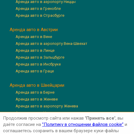
Аренда авто в аэропорту Ниццы
Аренда авто в Гренобле
Аренда авто в Страсбурге
Аренда авто в Австрии
Аренда авто в Вене
Аренда авто в аэропорту Вена-Швехат
Аренда авто в Линце
Аренда авто в Зальцбурге
Аренда авто в Инсбруке
Аренда авто в Граце
Аренда авто в Швейцарии
Аренда авто в Берне
Аренда авто в Женеве
Аренда авто в аэропорту Женева
Аренда авто в Цюрихе
Продолжив просмотр сайта или нажав
'Принять все'
, вы
Аренда авто в аэропорту Цюрих
даёте согласие на
”Политику в отношении файлов cookie”
и
Аренда авто в Люцерне
соглашаетесь сохранить в вашем браузере куки-файлы