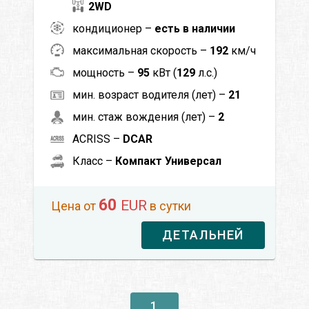
2WD
кондиционер –
есть в наличии
максимальная скорость –
192
км/ч
мощность –
95
кВт (
129
л.с.)
мин. возраст водителя (лет) –
21
мин. стаж вождения (лет) –
2
ACRISS –
DCAR
Класс –
Компакт Универсал
60
EUR
Цена от
в сутки
ДЕТАЛЬНЕЙ
1