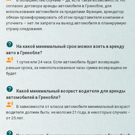
В большинстве случаев – да, есть такая возможность. Но
согласно договора аренды автомобиля в Гренобле, для
использования автомобиля за пределами Франции, арендатор
обязан проинформировать об этом представителя компании и
уточнить – нет ли запрета на выезд автомобиля в планируемую
страну следования.
На какой минимальный срок можно взять в аренду
авто в Гренобле?
1 сутки или 24 часа. Если автомобиль будет возвращён
раньше срока, за неиспользованные часы сумма возвращена не
будет.
Какой минимальный возраст водителя для аренды
автомобилей в Гренобле?
В зависимости от класса автомобиля минимальный возраст
водителя должен быть: не моложе 21 года, в некоторых случаях –
от 25 лет.