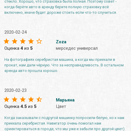
стекло. Хорошо, что страховка была полная. Поэтому совет -
когда берёте авто в аренду берите полную страховку всё
включено, иначе будет дороже стоить если что-то случиться.
2020-02-24
Zoza
Оценка
4
из
5
мерседес универсал
На фотографиях серебристая машина, а когда мы приехали в
прокат, нам дали чёрную. Что за несправедливость. В остальном
аренда авто прошла хорошо.
2020-02-23
Марьяна
Оценка
4.5
из
5
Цвет
Когда заказывали с подругой машинку попросили белую, но к нам
приехала серебристая. Навигатор очень помогал нам
ориентироваться в городе, что мы уже и забыли про другой цвет)