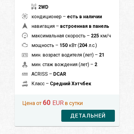
2WD
кондиционер –
есть в наличии
навигация –
встроенная в панель
максимальная скорость –
225
км/ч
мощность –
150
кВт (
204
л.с.)
мин. возраст водителя (лет) –
21
мин. стаж вождения (лет) –
2
ACRISS –
DCAR
Класс –
Средний Хэтчбек
60
EUR
Цена от
в сутки
ДЕТАЛЬНЕЙ