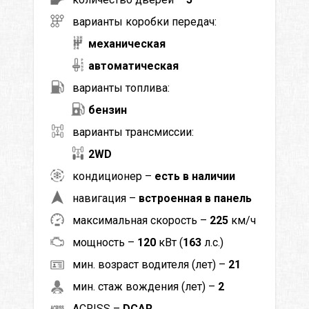
варианты коробки передач:
механическая
автоматическая
варианты топлива:
бензин
варианты трансмиссии:
2WD
кондиционер –
есть в наличии
навигация –
встроенная в панель
максимальная скорость –
225
км/ч
мощность –
120
кВт (
163
л.с.)
мин. возраст водителя (лет) –
21
мин. стаж вождения (лет) –
2
ACRISS –
DCAR