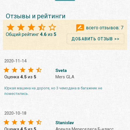
Отзывы и рейтинги
всего отзывов:
7
Общий рейтинг
4.6
из
5
ДОБАВИТЬ ОТЗЫВ >>
2020-11-14
Sveta
Оценка
4.5
из
5
Mers GLA
Юркая машина на дороге, но 3 чемодана в багажник не
поместились.
2020-10-18
Stanislav
Оценка
4.5
из
5
Аренда Мереседеса Б-класс