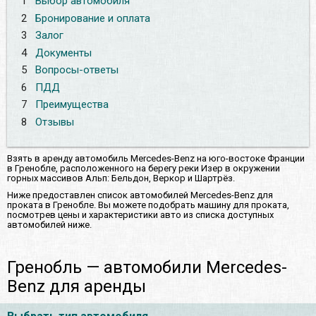
1
Выбор автомобиля
2
Бронирование и оплата
3
Залог
4
Документы
5
Вопросы-ответы
6
ПДД
7
Преимущества
8
Отзывы
Взять в аренду автомобиль Mercedes-Benz на юго-востоке Франции
в Гренобле, расположенного на берегу реки Изер в окружении
горных массивов Альп: Бельдон, Веркор и Шартрёз.
Ниже предоставлен список автомобилей Mercedes-Benz для
проката в Гренобле. Вы можете подобрать машину для проката,
посмотрев цены и характеристики авто из списка доступных
автомобилей ниже.
Гренобль — автомобили Mercedes-
Benz для аренды