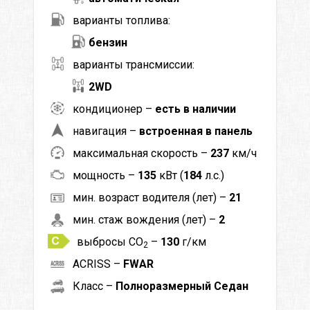
варианты топлива:
бензин
варианты трансмиссии:
2WD
кондиционер –
есть в наличии
навигация –
встроенная в панель
максимальная скорость –
237
км/ч
мощность –
135
кВт (
184
л.с.)
мин. возраст водителя (лет) –
21
мин. стаж вождения (лет) –
2
выбросы CO
–
130
г/км
2
ACRISS –
FWAR
Класс –
Полноразмерный Седан