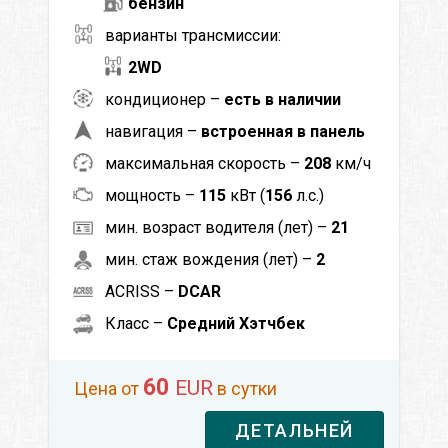
бензин
варианты трансмиссии:
2WD
кондиционер –
есть в наличии
навигация –
встроенная в панель
максимальная скорость –
208
км/ч
мощность –
115
кВт (
156
л.с.)
мин. возраст водителя (лет) –
21
мин. стаж вождения (лет) –
2
ACRISS –
DCAR
Класс –
Средний Хэтчбек
60
EUR
Цена от
в сутки
ДЕТАЛЬНЕЙ