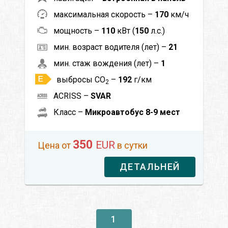
максимальная скорость –
170
км/ч
мощность –
110
кВт (
150
л.с.)
мин. возраст водителя (лет) –
21
мин. стаж вождения (лет) –
1
выбросы CO
–
192
г/км
2
ACRISS –
SVAR
Класс –
Микроавтобус 8-9 мест
350
EUR
Цена от
в сутки
ДЕТАЛЬНЕЙ
1