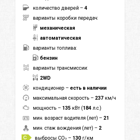
количество дверей –
4
варианты коробки передач:
механическая
автоматическая
варианты топлива:
бензин
варианты трансмиссии:
2WD
кондиционер –
есть в наличии
максимальная скорость –
237
км/ч
мощность –
135
кВт (
184
л.с.)
мин. возраст водителя (лет) –
21
мин. стаж вождения (лет) –
2
выбросы CO
–
130
г/км
2