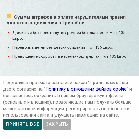
Суммы штрафов к оплате нарушителями правил
дорожного движения в Гренобле:
Движение без пристёгнутых ремней безопасности – от 135
Евро;
Перевозка детей без детских сидений – от 135 Евро;
Превышение скорости в населённых пунктах – от 135 Евро;
Преимущества аренды автомобиля
Продолжив просмотр сайта или нажав
'Принять все'
, вы
Mercedes-Benz в Гренобле
даёте согласие на
”Политику в отношении файлов cookie”
и
соглашаетесь сохранить в вашем браузере куки-файлы
Вам не нужно будет тратить время на долгий поиск прокатных
(основные и внешние), позволяющие нам получать больше
компаний и искать в окрестностях Гренобля пункт проката
маркетинговой информации, регистрировать особенности
автомобилей. Вы можете подобрать автомобиль для проката в
использования сайта и улучшать навигацию на сайте.
Гренобле. Также мы можем организовать доставку
ПРИНЯТЬ ВСЕ
ЗАКРЫТЬ
автомобиля в Гренобле по указанному адресу в оговоренное
время.