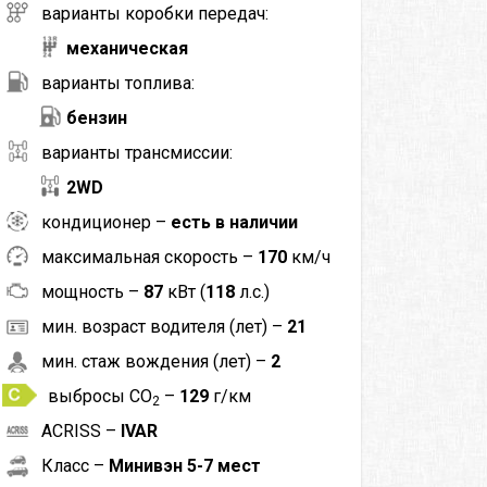
варианты коробки передач:
механическая
варианты топлива:
бензин
варианты трансмиссии:
2WD
кондиционер –
есть в наличии
максимальная скорость –
170
км/ч
мощность –
87
кВт (
118
л.с.)
мин. возраст водителя (лет) –
21
мин. стаж вождения (лет) –
2
выбросы CO
–
129
г/км
2
ACRISS –
IVAR
Класс –
Минивэн 5-7 мест