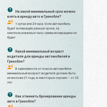
На какой минимальный срок можно
взять в аренду авто в Гренобле?
1 сутки или 24 часа. Если автомобиль
будет возвращён раньше срока, за
неиспользованные часы сумма возвращена не
будет.
Какой минимальный возраст
водителя для аренды автомобилей в
Гренобле?
В зависимости от класса автомобиля
минимальный возраст водителя должен быть:
не моложе 21 года, в некоторых случаях – от 25
лет.
Как отменить бронирование аренды
авто в Гренобле?