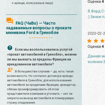
Оценка
4
о аренде, если разные лица).
В Форд С-
:) Зачем 
FAQ (ЧаВо) — Часто
задаваемые вопросы о прокате
минивэна Ford в Гренобле
2020-02-
Оценка
4
Если мы воспользовались услугой
«прокат автомобилей в Гренобле», можем
Данная ма
ли мы выехать за пределы Франции на
коленки 2
арендованном автомобиле?
В большинстве случаев – да, есть такая
возможность. Но согласно договора аренды
автомобиля в Гренобле, для использования
автомобиля за пределами Франции, арендатор
обязан проинформировать об этом
представителя компании и уточнить – нет ли
запрета на выезд автомобиля в планируемую
страну следования.