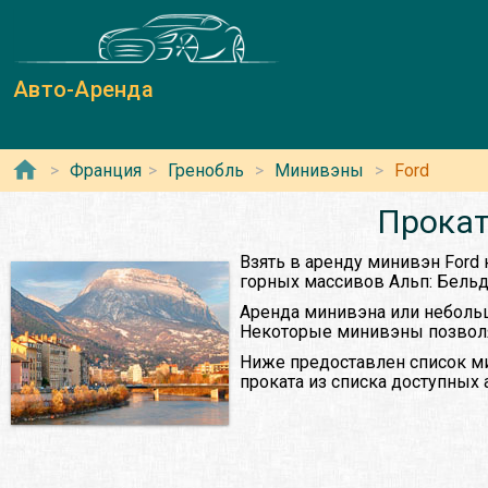
Авто-Аренда
Франция
Гренобль
Минивэны
Ford
Прокат
Взять в аренду минивэн Ford
горных массивов Альп: Бельд
Аренда минивэна или небольш
Некоторые минивэны позволяю
Ниже предоставлен список ми
проката из списка доступных