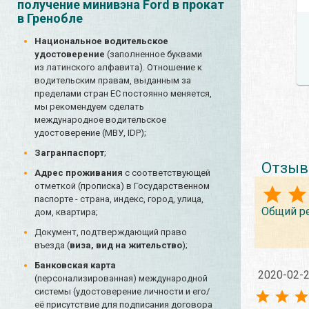
получение минивэна Ford в прокат
в Гренобле
Национальное водительское
удостоверение
(заполненное буквами
из латинского алфавита). Отношение к
водительским правам, выданным за
пределами стран ЕС постоянно меняется,
мы рекомендуем сделать
международное водительское
удостоверение (МВУ, IDP);
Загранпаспорт
;
Отзыв
Адрес проживания
с соответствующей
отметкой (прописка) в Государственном
паспорте - страна, индекс, город, улица,
Общий р
дом, квартира;
Документ, подтверждающий право
въезда (
виза, вид на жительство
);
Банковская карта
2020-02-
(персонализированная) международной
системы (удостоверение личности и его/
её присутствие для подписания договора