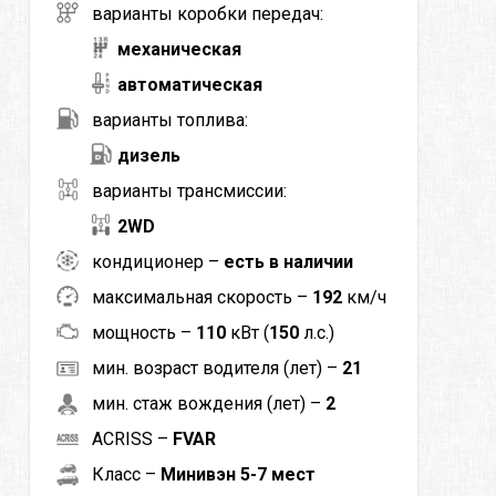
варианты коробки передач:
механическая
автоматическая
варианты топлива:
дизель
варианты трансмиссии:
2WD
кондиционер –
есть в наличии
максимальная скорость –
192
км/ч
мощность –
110
кВт (
150
л.с.)
мин. возраст водителя (лет) –
21
мин. стаж вождения (лет) –
2
ACRISS –
FVAR
Класс –
Минивэн 5-7 мест