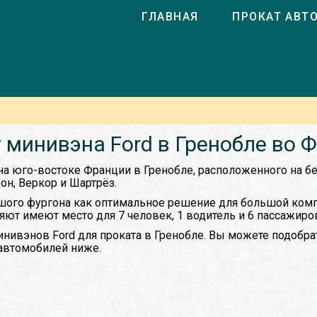
ГЛАВНАЯ
ПРОКАТ АВТ
 минивэна Ford в Гренобле во 
 на юго-востоке Франции в Гренобле, расположенного на б
он, Веркор и Шартрёз.
ого фургона как оптимальное решение для большой компа
т имеют место для 7 человек, 1 водитель и 6 пассажиро
нивэнов Ford для проката в Гренобле. Вы можете подобр
 автомобилей ниже.