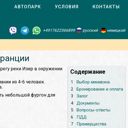
О
АВТОПАРК
УСЛОВИЯ
КОНТАКТЫ
+4917622366899
русский
немецкий
Франции
ерегу реки Изер в окружении
Содержание
нии из 4-6 человек.
1
Выбор минивэна
в.
2
Бронирование и оплата
ать небольшой фургон для
3
Залог
4
Документы
5
Вопросы-ответы
6
ПДД
7
Преимущества