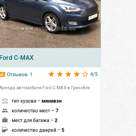
Ford
C-MAX
4
/
5
Отзывов:
1
Аренда автомобиля Ford C-MAX в Гренобле
тип кузова –
минивэн
количество мест –
7
мест для багажа –
2
количество дверей –
5