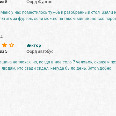
из
5
Форд Фургон
Макс у нас поместилось тумба и разобранный стол. Взяли на
платить за фургон, если можно на таком минивэне всё перев
24
Виктор
из
5
Форд автобус
шина неплохая, но, когда в неё село 7 человек, скажем пр
 людям, кто сзади сидел, некуда было день. Зато удобно – 