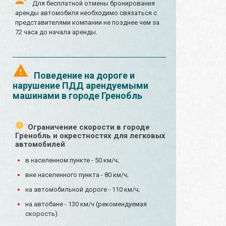
Для бесплатной отмены бронирования
аренды автомобиля необходимо связаться с
представителями компании не позднее чем за
72 часа до начала аренды.
Поведение на дороге и
нарушение ПДД арендуемыми
машинами в городе Гренобль
Ограничение скорости в городе
Гренобль и окрестностях для легковых
автомобилей
в населенном пункте - 50 км/ч;
вне населенного пункта - 80 км/ч;
на автомобильной дороге - 110 км/ч;
на автобане - 130 км/ч (рекомендуемая
скорость).