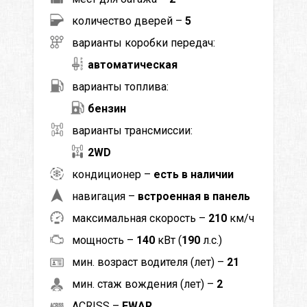
количество дверей –
5
варианты коробки передач:
автоматическая
варианты топлива:
бензин
варианты трансмиссии:
2WD
кондиционер –
есть в наличии
навигация –
встроенная в панель
максимальная скорость –
210
км/ч
мощность –
140
кВт (
190
л.с.)
мин. возраст водителя (лет) –
21
мин. стаж вождения (лет) –
2
ACRISS –
FWAR