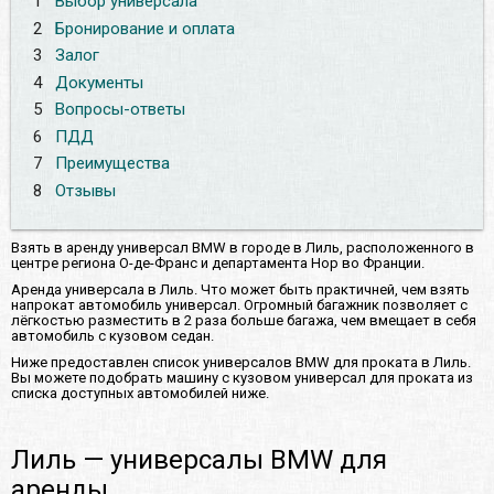
1
Выбор универсала
2
Бронирование и оплата
3
Залог
4
Документы
5
Вопросы-ответы
6
ПДД
7
Преимущества
8
Отзывы
Взять в аренду универсал BMW в городе в Лиль, расположенного в
центре региона О-де-Франс и департамента Нор во Франции.
Аренда универсала в Лиль. Что может быть практичней, чем взять
напрокат автомобиль универсал. Огромный багажник позволяет с
лёгкостью разместить в 2 раза больше багажа, чем вмещает в себя
автомобиль с кузовом седан.
Ниже предоставлен список универсалов BMW для проката в Лиль.
Вы можете подобрать машину с кузовом универсал для проката из
списка доступных автомобилей ниже.
Лиль — универсалы BMW для
аренды