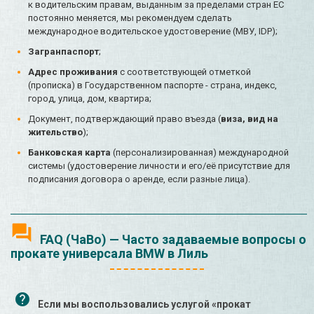
к водительским правам, выданным за пределами стран ЕС
постоянно меняется, мы рекомендуем сделать
международное водительское удостоверение (МВУ, IDP);
Загранпаспорт
;
Адрес проживания
с соответствующей отметкой
(прописка) в Государственном паспорте - страна, индекс,
город, улица, дом, квартира;
Документ, подтверждающий право въезда (
виза, вид на
жительство
);
Банковская карта
(персонализированная) международной
системы (удостоверение личности и его/её присутствие для
подписания договора о аренде, если разные лица).
FAQ (ЧаВо) — Часто задаваемые вопросы о
прокате универсала BMW в Лиль
Если мы воспользовались услугой «прокат