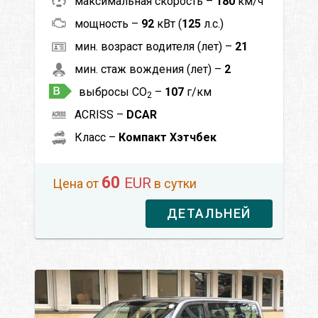
максимальная скорость –
180
км/ч
мощность –
92
кВт (
125
л.с.)
мин. возраст водителя (лет) –
21
мин. стаж вождения (лет) –
2
выбросы CO
–
107
г/км
2
ACRISS –
DCAR
Класс –
Компакт Хэтчбек
60
EUR
Цена от
в сутки
ДЕТАЛЬНЕЙ