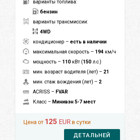
варианты топлива:
бензин
варианты трансмиссии:
4WD
кондиционер –
есть в наличии
максимальная скорость –
194
км/ч
мощность –
110
кВт (
150
л.с.)
мин. возраст водителя (лет) –
21
мин. стаж вождения (лет) –
2
ACRISS –
FVAR
Класс –
Минивэн 5-7 мест
125
EUR
Цена от
в сутки
ДЕТАЛЬНЕЙ