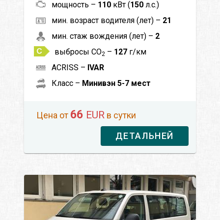
мощность –
110
кВт (
150
л.с.)
мин. возраст водителя (лет) –
21
мин. стаж вождения (лет) –
2
выбросы CO
–
127
г/км
2
ACRISS –
IVAR
Класс –
Минивэн 5-7 мест
66
EUR
Цена от
в сутки
ДЕТАЛЬНЕЙ