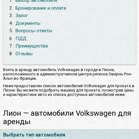
1
Выбор автомобиля
2
Бронирование и оплата
3
Залог
4
Документы
5
Вопросы-ответы
6
ПДД
7
Преимущества
8
Отзывы
Взять в аренду автомобиль Volkswagen в городе в Лионе,
расположенного в административном центре региона Овернь-Рон-
Альп во Франции.
Ниже предоставлен список автомобилей Volkswagen для проката в
Лионе. Вы можете подобрать машину для проката, посмотрев цены
и характеристики авто из списка доступных автомобилей ниже.
Лион — автомобили Volkswagen для
аренды
Выбрать тип автомобиля