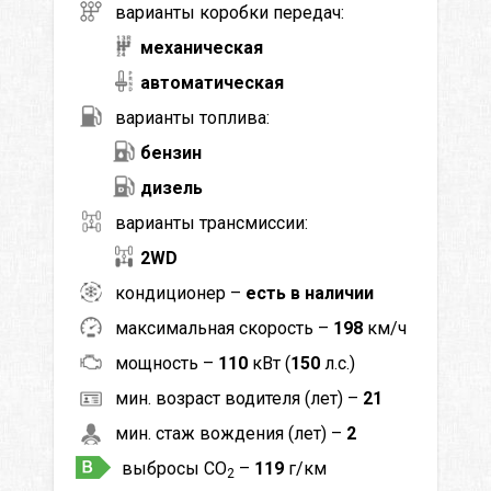
варианты коробки передач:
механическая
автоматическая
варианты топлива:
бензин
дизель
варианты трансмиссии:
2WD
кондиционер –
есть в наличии
максимальная скорость –
198
км/ч
мощность –
110
кВт (
150
л.с.)
мин. возраст водителя (лет) –
21
мин. стаж вождения (лет) –
2
выбросы CO
–
119
г/км
2