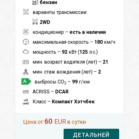
бензин
варианты трансмиссии:
2WD
кондиционер –
есть в наличии
максимальная скорость –
180
км/ч
мощность –
92
кВт (
125
л.с.)
мин. возраст водителя (лет) –
21
мин. стаж вождения (лет) –
2
выбросы CO
–
99
г/км
2
ACRISS –
DCAR
Класс –
Компакт Хэтчбек
60
EUR
Цена от
в сутки
ДЕТАЛЬНЕЙ