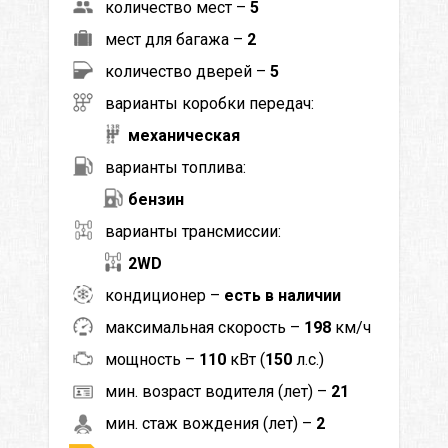
количество мест –
5
мест для багажа –
2
количество дверей –
5
варианты коробки передач:
механическая
варианты топлива:
бензин
варианты трансмиссии:
2WD
кондиционер –
есть в наличии
максимальная скорость –
198
км/ч
мощность –
110
кВт (
150
л.с.)
мин. возраст водителя (лет) –
21
мин. стаж вождения (лет) –
2