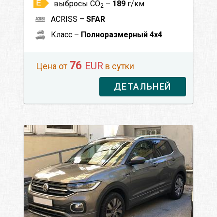
выбросы CO
–
189
г/км
2
ACRISS –
SFAR
Класс –
Полноразмерный 4x4
76
EUR
Цена от
в сутки
ДЕТАЛЬНЕЙ