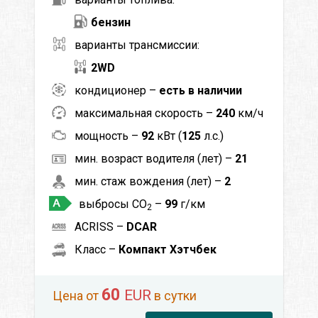
бензин
варианты трансмиссии:
2WD
кондиционер –
есть в наличии
максимальная скорость –
240
км/ч
мощность –
92
кВт (
125
л.с.)
мин. возраст водителя (лет) –
21
мин. стаж вождения (лет) –
2
выбросы CO
–
99
г/км
2
ACRISS –
DCAR
Класс –
Компакт Хэтчбек
60
EUR
Цена от
в сутки