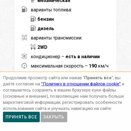
механическая
варианты топлива:
бензин
дизель
варианты трансмиссии:
2WD
кондиционер –
есть в наличии
максимальная скорость –
190
км/ч
мощность –
72
кВт (
98
л.с.)
Продолжив просмотр сайта или нажав
'Принять все'
, вы
даёте согласие на
”Политику в отношении файлов cookie”
и
мин. возраст водителя (лет) –
21
соглашаетесь сохранить в вашем браузере куки-файлы
мин. стаж вождения (лет) –
2
(основные и внешние), позволяющие нам получать больше
маркетинговой информации, регистрировать особенности
ACRISS –
SFAR
использования сайта и улучшать навигацию на сайте.
Класс –
Полноразмерный 4x4
ПРИНЯТЬ ВСЕ
ЗАКРЫТЬ