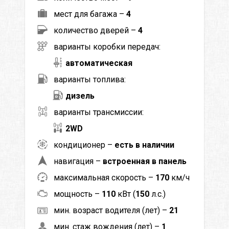
мест для багажа –
4
количество дверей –
4
варианты коробки передач:
автоматическая
варианты топлива:
дизель
варианты трансмиссии:
2WD
кондиционер –
есть в наличии
навигация –
встроенная в панель
максимальная скорость –
170
км/ч
мощность –
110
кВт (
150
л.с.)
мин. возраст водителя (лет) –
21
мин. стаж вождения (лет) –
1