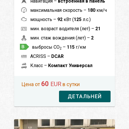
навигация –
встроенная в панель
максимальная скорость –
180
км/ч
мощность –
92
кВт (
125
л.с.)
мин. возраст водителя (лет) –
21
мин. стаж вождения (лет) –
2
выбросы CO
–
115
г/км
2
ACRISS –
DCAR
Класс –
Компакт Универсал
60
EUR
Цена от
в сутки
ДЕТАЛЬНЕЙ