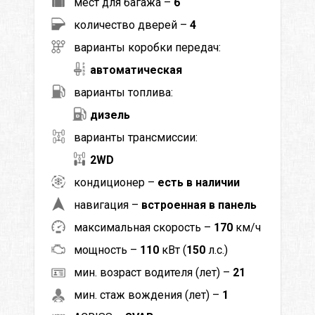
мест для багажа –
6
количество дверей –
4
варианты коробки передач:
автоматическая
варианты топлива:
дизель
варианты трансмиссии:
2WD
кондиционер –
есть в наличии
навигация –
встроенная в панель
максимальная скорость –
170
км/ч
мощность –
110
кВт (
150
л.с.)
мин. возраст водителя (лет) –
21
мин. стаж вождения (лет) –
1