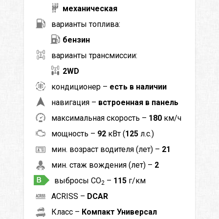
механическая
варианты топлива:
бензин
варианты трансмиссии:
2WD
кондиционер –
есть в наличии
навигация –
встроенная в панель
максимальная скорость –
180
км/ч
мощность –
92
кВт (
125
л.с.)
мин. возраст водителя (лет) –
21
мин. стаж вождения (лет) –
2
выбросы CO
–
115
г/км
2
ACRISS –
DCAR
Класс –
Компакт Универсал