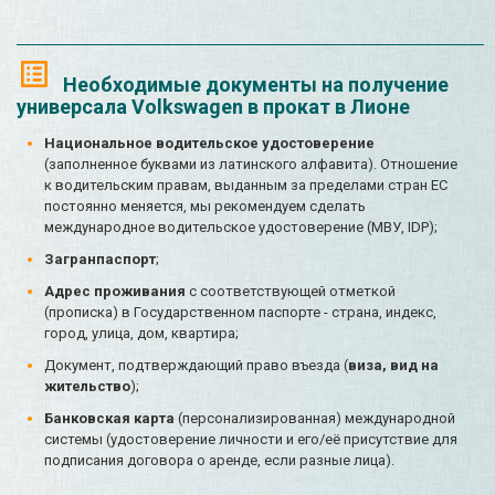
Необходимые документы на получение
универсала Volkswagen в прокат в Лионе
Национальное водительское удостоверение
(заполненное буквами из латинского алфавита). Отношение
к водительским правам, выданным за пределами стран ЕС
постоянно меняется, мы рекомендуем сделать
международное водительское удостоверение (МВУ, IDP);
Загранпаспорт
;
Адрес проживания
с соответствующей отметкой
(прописка) в Государственном паспорте - страна, индекс,
город, улица, дом, квартира;
Документ, подтверждающий право въезда (
виза, вид на
жительство
);
Банковская карта
(персонализированная) международной
системы (удостоверение личности и его/её присутствие для
подписания договора о аренде, если разные лица).