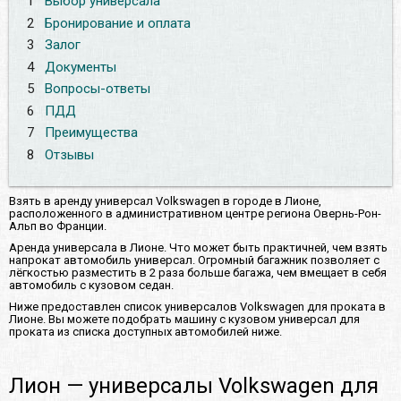
1
Выбор универсала
2
Бронирование и оплата
3
Залог
4
Документы
5
Вопросы-ответы
6
ПДД
7
Преимущества
8
Отзывы
Взять в аренду универсал Volkswagen в городе в Лионе,
расположенного в административном центре региона Овернь-Рон-
Альп во Франции.
Аренда универсала в Лионе. Что может быть практичней, чем взять
напрокат автомобиль универсал. Огромный багажник позволяет с
лёгкостью разместить в 2 раза больше багажа, чем вмещает в себя
автомобиль с кузовом седан.
Ниже предоставлен список универсалов Volkswagen для проката в
Лионе. Вы можете подобрать машину с кузовом универсал для
проката из списка доступных автомобилей ниже.
Лион — универсалы Volkswagen для