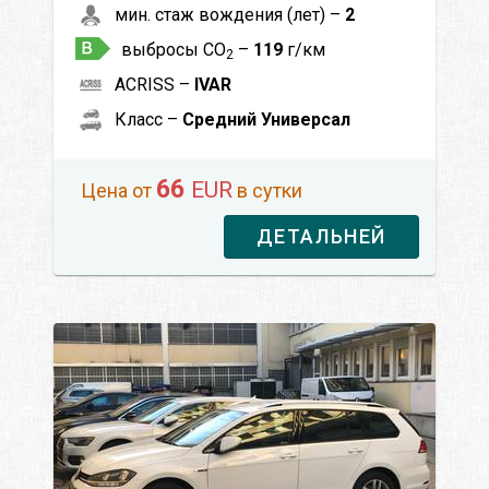
мин. стаж вождения (лет) –
2
выбросы CO
–
119
г/км
2
ACRISS –
IVAR
Класс –
Средний Универсал
66
EUR
Цена от
в сутки
ДЕТАЛЬНЕЙ