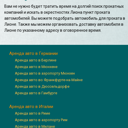
Вам не нужно будет тратить время на долгий поиск прокатных
компаний и искать в окрестностях Лиона пункт проката
автомобилей. Вы можете подобрать автомобиль для проката в
Лионе. Также мы можем организовать доставку автомобиля в
Лионе по указанному адресу в оговоренное время.
Аренда авто в Германии
Аренда авто в Берлине
Аренда авто в Мюнхене
Аренда авто в аэропорту Мюнхен
Аренда авто во Франкфурте-на-Майне
Аренда авто в Дюссельдорфе
Аренда авто в Гамбурге
Аренда авто в Италии
Аренда авто в Риме
Аренда авто в аэропорту Рим
Аренда авто в Милане