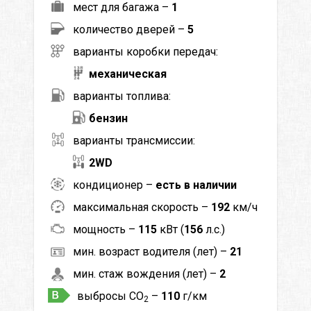
мест для багажа –
1
количество дверей –
5
варианты коробки передач:
механическая
варианты топлива:
бензин
варианты трансмиссии:
2WD
кондиционер –
есть в наличии
максимальная скорость –
192
км/ч
мощность –
115
кВт (
156
л.с.)
мин. возраст водителя (лет) –
21
мин. стаж вождения (лет) –
2
выбросы CO
–
110
г/км
2