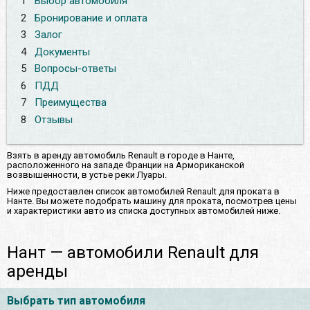
1
Выбор автомобиля
2
Бронирование и оплата
3
Залог
4
Документы
5
Вопросы-ответы
6
ПДД
7
Преимущества
8
Отзывы
Взять в аренду автомобиль Renault в городе в Нанте,
расположенного на западе Франции на Армориканской
возвышенности, в устье реки Луары.
Ниже предоставлен список автомобилей Renault для проката в
Нанте. Вы можете подобрать машину для проката, посмотрев цены
и характеристики авто из списка доступных автомобилей ниже.
Нант — автомобили Renault для
аренды
Выбрать тип автомобиля