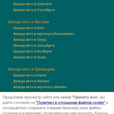
Аренда авто в Гренобле
Аренда авто в Страсбурге
Аренда авто в Австрии
Аренда авто в Вене
Аренда авто в аэропорту Вена-Швехат
Аренда авто в Линце
Аренда авто в Зальцбурге
Аренда авто в Инсбруке
Аренда авто в Граце
Аренда авто в Швейцарии
Аренда авто в Берне
Аренда авто в Женеве
Аренда авто в аэропорту Женева
Аренда авто в Цюрихе
Продолжив просмотр сайта или нажав
'Принять все'
, вы
Аренда авто в аэропорту Цюрих
даёте согласие на
”Политику в отношении файлов cookie”
и
Аренда авто в Люцерне
соглашаетесь сохранить в вашем браузере куки-файлы
(основные и внешние), позволяющие нам получать больше