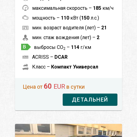
максимальная скорость –
185
км/ч
мощность –
110
кВт (
150
л.с.)
мин. возраст водителя (лет) –
21
мин. стаж вождения (лет) –
2
выбросы CO
–
114
г/км
2
ACRISS –
DCAR
Класс –
Компакт Универсал
60
EUR
Цена от
в сутки
ДЕТАЛЬНЕЙ