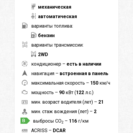
механическая
автоматическая
варианты топлива:
бензин
варианты трансмиссии:
2WD
кондиционер –
есть в наличии
навигация –
встроенная в панель
максимальная скорость –
150
км/ч
мощность –
90
кВт (
122
л.с.)
мин. возраст водителя (лет) –
21
мин. стаж вождения (лет) –
2
выбросы CO
–
116
г/км
2
ACRISS –
DCAR