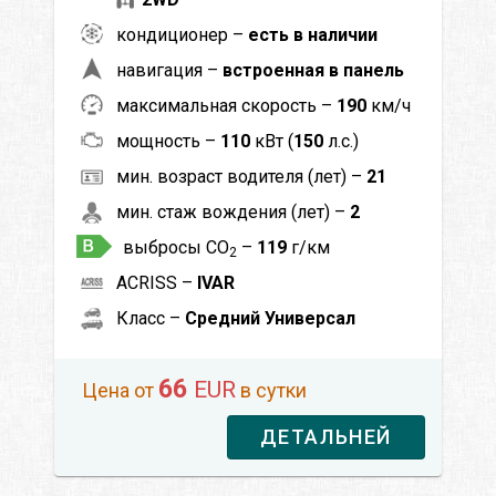
кондиционер –
есть в наличии
навигация –
встроенная в панель
максимальная скорость –
190
км/ч
мощность –
110
кВт (
150
л.с.)
мин. возраст водителя (лет) –
21
мин. стаж вождения (лет) –
2
выбросы CO
–
119
г/км
2
ACRISS –
IVAR
Класс –
Средний Универсал
66
EUR
Цена от
в сутки
ДЕТАЛЬНЕЙ