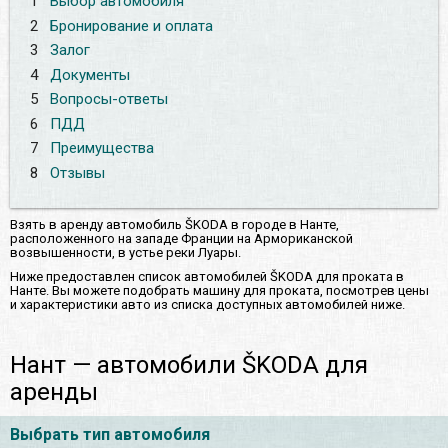
1
Выбор автомобиля
2
Бронирование и оплата
3
Залог
4
Документы
5
Вопросы-ответы
6
ПДД
7
Преимущества
8
Отзывы
Взять в аренду автомобиль ŠKODA в городе в Нанте,
расположенного на западе Франции на Армориканской
возвышенности, в устье реки Луары.
Ниже предоставлен список автомобилей ŠKODA для проката в
Нанте. Вы можете подобрать машину для проката, посмотрев цены
и характеристики авто из списка доступных автомобилей ниже.
Нант — автомобили ŠKODA для
аренды
Выбрать тип автомобиля