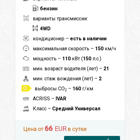
бензин
варианты трансмиссии:
4WD
кондиционер –
есть в наличии
максимальная скорость –
150
км/ч
мощность –
110
кВт (
150
л.с.)
мин. возраст водителя (лет) –
21
мин. стаж вождения (лет) –
2
выбросы CO
–
160
г/км
2
ACRISS –
IVAR
Класс –
Средний Универсал
66
EUR
Цена от
в сутки