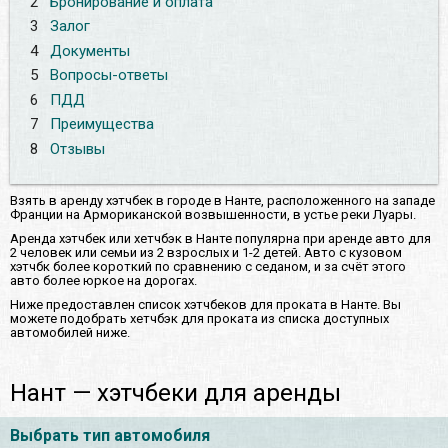
2
Бронирование и оплата
3
Залог
4
Документы
5
Вопросы-ответы
6
ПДД
7
Преимущества
8
Отзывы
Взять в аренду хэтчбек в городе в Нанте, расположенного на западе
Франции на Армориканской возвышенности, в устье реки Луары.
Аренда хэтчбек или хетчбэк в Нанте популярна при аренде авто для
2 человек или семьи из 2 взрослых и 1-2 детей. Авто с кузовом
хэтчбк более короткий по сравнению с седаном, и за счёт этого
авто более юркое на дорогах.
Ниже предоставлен список хэтчбеков для проката в Нанте. Вы
можете подобрать хетчбэк для проката из списка доступных
автомобилей ниже.
Нант — хэтчбеки для аренды
Выбрать тип автомобиля