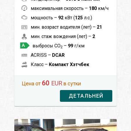
максимальная скорость –
180
км/ч
мощность –
92
кВт (
125
л.с.)
мин. возраст водителя (лет) –
21
мин. стаж вождения (лет) –
2
выбросы CO
–
99
г/км
2
ACRISS –
DCAR
Класс –
Компакт Хэтчбек
60
EUR
Цена от
в сутки
ДЕТАЛЬНЕЙ