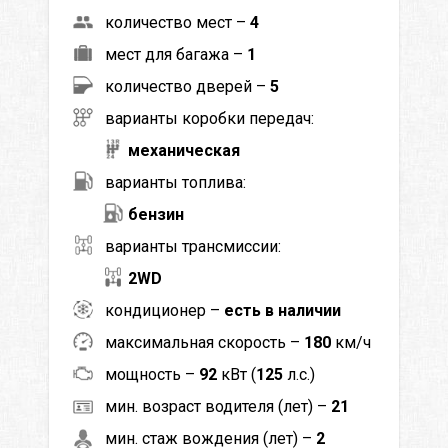
количество мест –
4
мест для багажа –
1
количество дверей –
5
варианты коробки передач:
механическая
варианты топлива:
бензин
варианты трансмиссии:
2WD
кондиционер –
есть в наличии
максимальная скорость –
180
км/ч
мощность –
92
кВт (
125
л.с.)
мин. возраст водителя (лет) –
21
мин. стаж вождения (лет) –
2