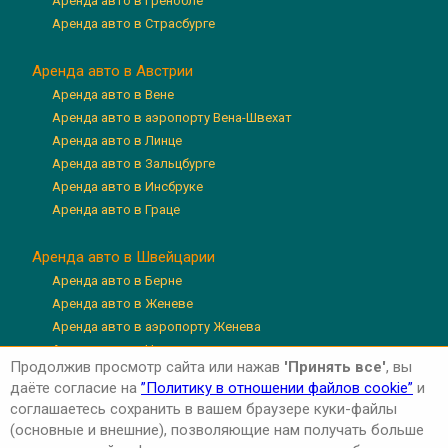
Аренда авто в Гренобле
Аренда авто в Страсбурге
Аренда авто в Австрии
Аренда авто в Вене
Аренда авто в аэропорту Вена-Швехат
Аренда авто в Линце
Аренда авто в Зальцбурге
Аренда авто в Инсбруке
Аренда авто в Граце
Аренда авто в Швейцарии
Аренда авто в Берне
Аренда авто в Женеве
Аренда авто в аэропорту Женева
Аренда авто в Цюрихе
Продолжив просмотр сайта или нажав
'Принять все'
, вы
Аренда авто в аэропорту Цюрих
даёте согласие на
”Политику в отношении файлов cookie”
и
Аренда авто в Люцерне
соглашаетесь сохранить в вашем браузере куки-файлы
(основные и внешние), позволяющие нам получать больше