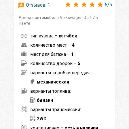
5
/
5
Отзывов:
1
Аренда автомобиля Volkswagen Golf 7 в
Нанте
тип кузова –
хэтчбек
количество мест –
4
мест для багажа –
1
количество дверей –
5
варианты коробки передач:
механическая
варианты топлива:
бензин
варианты трансмиссии:
2WD
кондиционер –
есть в наличии