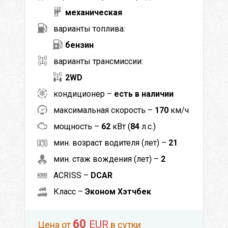
механическая
варианты топлива:
бензин
варианты трансмиссии:
2WD
кондиционер –
есть в наличии
максимальная скорость –
170
км/ч
мощность –
62
кВт (
84
л.с.)
мин. возраст водителя (лет) –
21
мин. стаж вождения (лет) –
2
ACRISS –
DCAR
Класс –
Эконом Хэтчбек
60
EUR
Цена от
в сутки