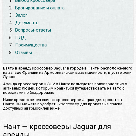
1
Выбор кроссовера
2
Бронирование и оплата
3
Залог
4
Документы
5
Вопросы-ответы
6
ПДД
7
Преимущества
8
Отзывы
Взять в аренду кроссовер Jaguar в городе в Нанте, расположенного
на западе Франции на Армориканской возвышенности, в устье реки
Луары.
Аренда кроссоверов и SUV в Нанте пользуются популярностью у
активных людей, которым нравиться путешествовать на авто с
поездками по бездорожью.
Ниже предоставлен список кроссоверов Jaguar для проката в
Нанте. Вы можете подобрать кроссовер для проката из списка
доступных автомобилей ниже.
Нант — кроссоверы Jaguar для
аренды