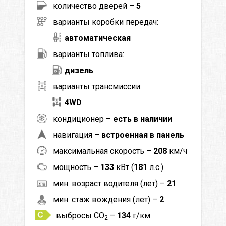
количество дверей –
5
варианты коробки передач:
автоматическая
варианты топлива:
дизель
варианты трансмиссии:
4WD
кондиционер –
есть в наличии
навигация –
встроенная в панель
максимальная скорость –
208
км/ч
мощность –
133
кВт (
181
л.с.)
мин. возраст водителя (лет) –
21
мин. стаж вождения (лет) –
2
выбросы CO
–
134
г/км
2