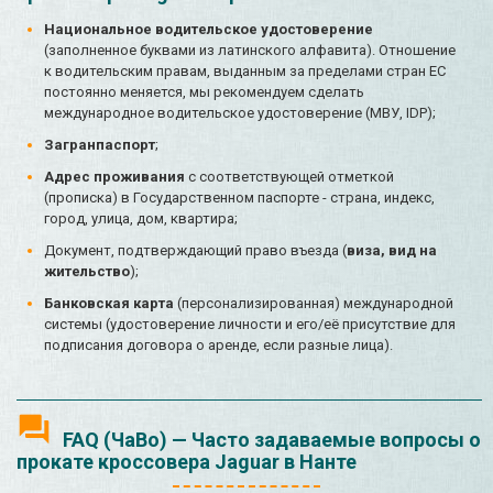
Национальное водительское удостоверение
(заполненное буквами из латинского алфавита). Отношение
к водительским правам, выданным за пределами стран ЕС
постоянно меняется, мы рекомендуем сделать
международное водительское удостоверение (МВУ, IDP);
Загранпаспорт
;
Адрес проживания
с соответствующей отметкой
(прописка) в Государственном паспорте - страна, индекс,
город, улица, дом, квартира;
Документ, подтверждающий право въезда (
виза, вид на
жительство
);
Банковская карта
(персонализированная) международной
системы (удостоверение личности и его/её присутствие для
подписания договора о аренде, если разные лица).
FAQ (ЧаВо) — Часто задаваемые вопросы о
прокате кроссовера Jaguar в Нанте