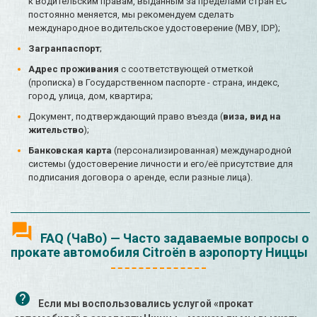
к водительским правам, выданным за пределами стран ЕС
постоянно меняется, мы рекомендуем сделать
международное водительское удостоверение (МВУ, IDP);
Загранпаспорт
;
Адрес проживания
с соответствующей отметкой
(прописка) в Государственном паспорте - страна, индекс,
город, улица, дом, квартира;
Документ, подтверждающий право въезда (
виза, вид на
жительство
);
Банковская карта
(персонализированная) международной
системы (удостоверение личности и его/её присутствие для
подписания договора о аренде, если разные лица).
FAQ (ЧаВо) — Часто задаваемые вопросы о
прокате автомобиля Citroën в аэропорту Ниццы
Если мы воспользовались услугой «прокат