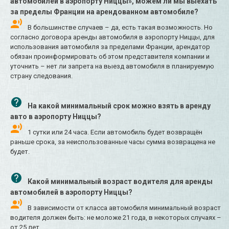
автомобилей в аэропорту Ниццы», можем ли мы выехать
за пределы Франции на арендованном автомобиле?
В большинстве случаев – да, есть такая возможность. Но
согласно договора аренды автомобиля в аэропорту Ниццы, для
использования автомобиля за пределами Франции, арендатор
обязан проинформировать об этом представителя компании и
уточнить – нет ли запрета на выезд автомобиля в планируемую
страну следования.
На какой минимальный срок можно взять в аренду
авто в аэропорту Ниццы?
1 сутки или 24 часа. Если автомобиль будет возвращён
раньше срока, за неиспользованные часы сумма возвращена не
будет.
Какой минимальный возраст водителя для аренды
автомобилей в аэропорту Ниццы?
В зависимости от класса автомобиля минимальный возраст
водителя должен быть: не моложе 21 года, в некоторых случаях –
от 25 лет.