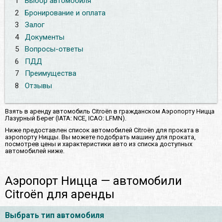
1
Выбор автомобиля
2
Бронирование и оплата
3
Залог
4
Документы
5
Вопросы-ответы
6
ПДД
7
Преимущества
8
Отзывы
Взять в аренду автомобиль Citroën в гражданском Аэропорту Ницца
Лазурный Берег (IATA: NCE, ICAO: LFMN).
Ниже предоставлен список автомобилей Citroën для проката в
аэропорту Ниццы. Вы можете подобрать машину для проката,
посмотрев цены и характеристики авто из списка доступных
автомобилей ниже.
Аэропорт Ницца — автомобили
Citroën для аренды
Выбрать тип автомобиля