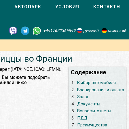
О
АВТОПАРК
УСЛОВИЯ
КОНТАКТЫ
+4917622366899
русский
немецкий
Ниццы во Франции
ег (IATA: NCE, ICAO: LFMN).
Содержание
. Вы можете подобрать
обилей ниже.
1
Выбор автомобиля
2
Бронирование и оплата
3
Залог
4
Документы
5
Вопросы-ответы
6
ПДД
7
Преимущества