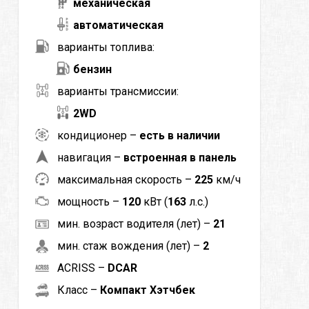
механическая
автоматическая
варианты топлива:
бензин
варианты трансмиссии:
2WD
кондиционер –
есть в наличии
навигация –
встроенная в панель
максимальная скорость –
225
км/ч
мощность –
120
кВт (
163
л.с.)
мин. возраст водителя (лет) –
21
мин. стаж вождения (лет) –
2
ACRISS –
DCAR
Класс –
Компакт Хэтчбек