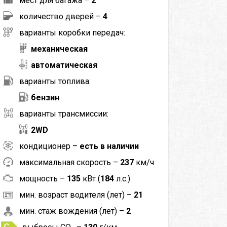
мест для багажа –
2
количество дверей –
4
варианты коробки передач:
механическая
автоматическая
варианты топлива:
бензин
варианты трансмиссии:
2WD
кондиционер –
есть в наличии
максимальная скорость –
237
км/ч
мощность –
135
кВт (
184
л.с.)
мин. возраст водителя (лет) –
21
мин. стаж вождения (лет) –
2