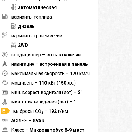
автоматическая
варианты топлива:
дизель
варианты трансмиссии:
2WD
кондиционер –
есть в наличии
навигация –
встроенная в панель
максимальная скорость –
170
км/ч
мощность –
110
кВт (
150
л.с.)
мин. возраст водителя (лет) –
21
мин. стаж вождения (лет) –
1
выбросы CO
–
192
г/км
2
ACRISS –
SVAR
Класс –
Микроавтобус 8-9 мест