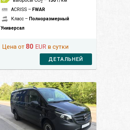
выбросы CO
–
130
г/км
2
ACRISS –
FWAR
Класс –
Полноразмерный
Универсал
80
Цена от
EUR
в сутки
ДЕТАЛЬНЕЙ