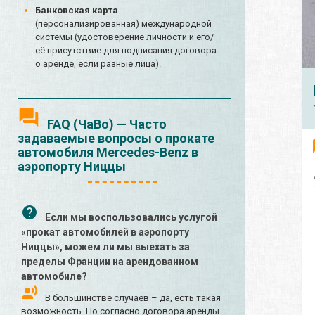
Банковская карта
(персонализированная) международной
системы (удостоверение личности и его/
её присутствие для подписания договора
о аренде, если разные лица).
FAQ (ЧаВо) — Часто
задаваемые вопросы о прокате
автомобиля Mercedes-Benz в
аэропорту Ниццы
Если мы воспользовались услугой
«прокат автомобилей в аэропорту
Ниццы», можем ли мы выехать за
пределы Франции на арендованном
автомобиле?
В большинстве случаев – да, есть такая
возможность. Но согласно договора аренды