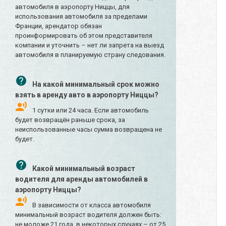
автомобиля в аэропорту Ниццы, для
использования автомобиля за пределами
Франции, арендатор обязан
проинформировать об этом представителя
компании и уточнить – нет ли запрета на выезд
автомобиля в планируемую страну следования.
На какой минимальный срок можно
взять в аренду авто в аэропорту Ниццы?
1 сутки или 24 часа. Если автомобиль
будет возвращён раньше срока, за
неиспользованные часы сумма возвращена не
будет.
Какой минимальный возраст
водителя для аренды автомобилей в
аэропорту Ниццы?
В зависимости от класса автомобиля
минимальный возраст водителя должен быть:
не моложе 21 года, в некоторых случаях – от 25