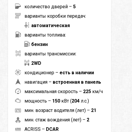
количество дверей –
5
варианты коробки передач:
автоматическая
варианты топлива:
бензин
варианты трансмиссии:
2WD
кондиционер –
есть в наличии
навигация –
встроенная в панель
максимальная скорость –
225
км/ч
мощность –
150
кВт (
204
л.с.)
мин. возраст водителя (лет) –
21
мин. стаж вождения (лет) –
2
ACRISS –
DCAR