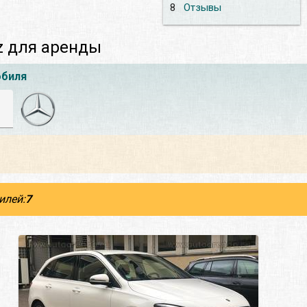
8
Отзывы
z для аренды
обиля
илей:
7