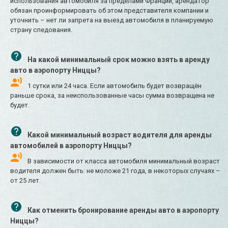
использования автомобиля за пределами Франции, арендатор
обязан проинформировать об этом представителя компании и
уточнить – нет ли запрета на выезд автомобиля в планируемую
страну следования.
На какой минимальный срок можно взять в аренду
авто в аэропорту Ниццы?
1 сутки или 24 часа. Если автомобиль будет возвращён
раньше срока, за неиспользованные часы сумма возвращена не
будет.
Какой минимальный возраст водителя для аренды
автомобилей в аэропорту Ниццы?
В зависимости от класса автомобиля минимальный возраст
водителя должен быть: не моложе 21 года, в некоторых случаях –
от 25 лет.
Как отменить бронирование аренды авто в аэропорту
Ниццы?