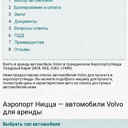
1
Выбор автомобиля
2
Бронирование и оплата
3
Залог
4
Документы
5
Вопросы-ответы
6
ПДД
7
Преимущества
8
Отзывы
Взять в аренду автомобиль Volvo в гражданском Аэропорту Ницца
Лазурный Берег (IATA: NCE, ICAO: LFMN).
Ниже предоставлен список автомобилей Volvo для проката в
аэропорту Ниццы. Вы можете подобрать машину для проката,
посмотрев цены и характеристики авто из списка доступных
автомобилей ниже.
Аэропорт Ницца — автомобили Volvo
для аренды
Выбрать тип автомобиля