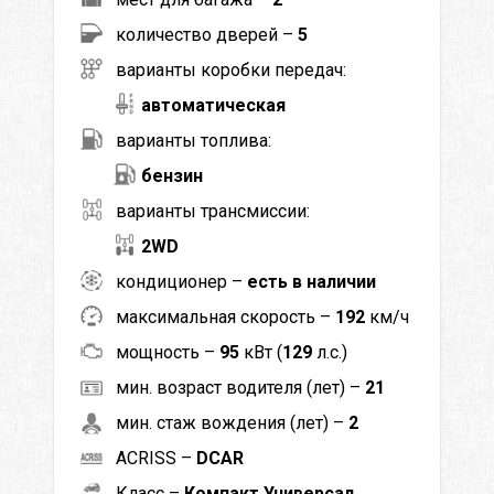
количество дверей –
5
варианты коробки передач:
автоматическая
варианты топлива:
бензин
варианты трансмиссии:
2WD
кондиционер –
есть в наличии
максимальная скорость –
192
км/ч
мощность –
95
кВт (
129
л.с.)
мин. возраст водителя (лет) –
21
мин. стаж вождения (лет) –
2
ACRISS –
DCAR
Класс –
Компакт Универсал