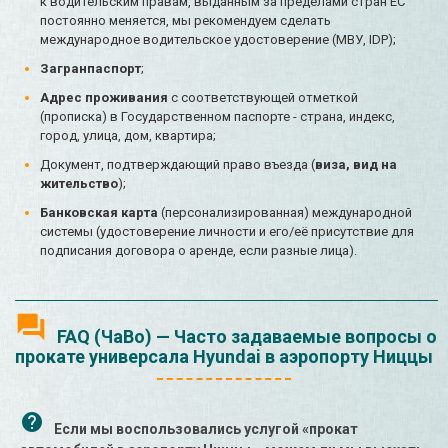
к водительским правам, выданным за пределами стран ЕС
постоянно меняется, мы рекомендуем сделать
международное водительское удостоверение (МВУ, IDP);
Загранпаспорт
;
Адрес проживания
с соответствующей отметкой
(прописка) в Государственном паспорте - страна, индекс,
город, улица, дом, квартира;
Документ, подтверждающий право въезда (
виза, вид на
жительство
);
Банковская карта
(персонализированная) международной
системы (удостоверение личности и его/её присутствие для
подписания договора о аренде, если разные лица).
FAQ (ЧаВо) — Часто задаваемые вопросы о
прокате универсала Hyundai в аэропорту Ниццы
Если мы воспользовались услугой «прокат