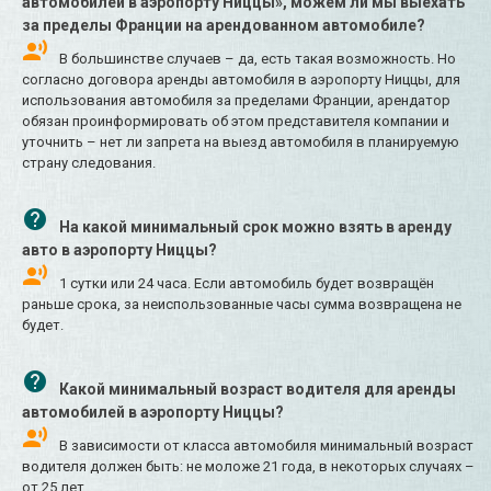
автомобилей в аэропорту Ниццы», можем ли мы выехать
за пределы Франции на арендованном автомобиле?
В большинстве случаев – да, есть такая возможность. Но
согласно договора аренды автомобиля в аэропорту Ниццы, для
использования автомобиля за пределами Франции, арендатор
обязан проинформировать об этом представителя компании и
уточнить – нет ли запрета на выезд автомобиля в планируемую
страну следования.
На какой минимальный срок можно взять в аренду
авто в аэропорту Ниццы?
1 сутки или 24 часа. Если автомобиль будет возвращён
раньше срока, за неиспользованные часы сумма возвращена не
будет.
Какой минимальный возраст водителя для аренды
автомобилей в аэропорту Ниццы?
В зависимости от класса автомобиля минимальный возраст
водителя должен быть: не моложе 21 года, в некоторых случаях –
от 25 лет.