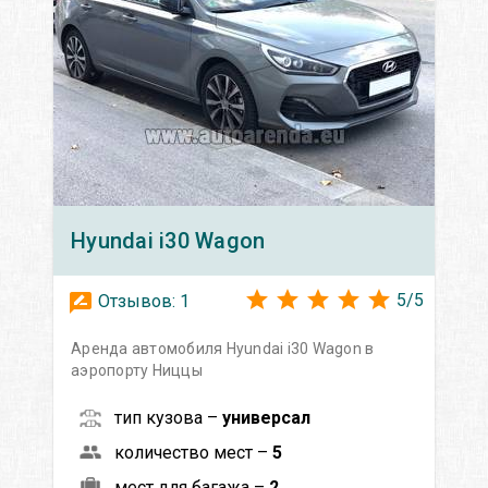
Hyundai
i30 Wagon
5
/
5
Отзывов:
1
Аренда автомобиля Hyundai i30 Wagon в
аэропорту Ниццы
тип кузова –
универсал
количество мест –
5
мест для багажа –
2