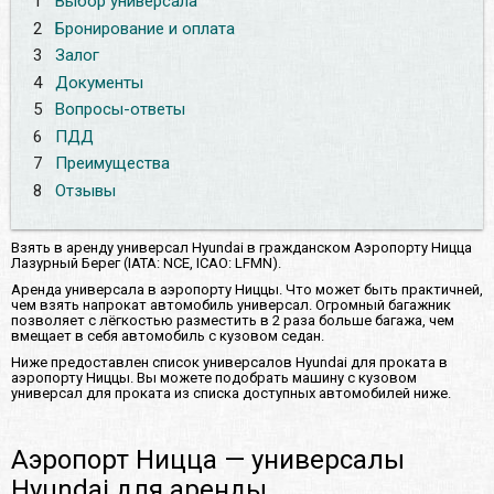
1
Выбор универсала
2
Бронирование и оплата
3
Залог
4
Документы
5
Вопросы-ответы
6
ПДД
7
Преимущества
8
Отзывы
Взять в аренду универсал Hyundai в гражданском Аэропорту Ницца
Лазурный Берег (IATA: NCE, ICAO: LFMN).
Аренда универсала в аэропорту Ниццы. Что может быть практичней,
чем взять напрокат автомобиль универсал. Огромный багажник
позволяет с лёгкостью разместить в 2 раза больше багажа, чем
вмещает в себя автомобиль с кузовом седан.
Ниже предоставлен список универсалов Hyundai для проката в
аэропорту Ниццы. Вы можете подобрать машину с кузовом
универсал для проката из списка доступных автомобилей ниже.
Аэропорт Ницца — универсалы
Hyundai для аренды