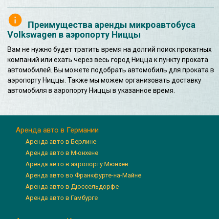
Преимущества аренды микроавтобуса
Volkswagen в аэропорту Ниццы
Вам не нужно будет тратить время на долгий поиск прокатных
компаний или ехать через весь город Ницца к пункту проката
автомобилей. Вы можете подобрать автомобиль для проката в
аэропорту Ниццы. Также мы можем организовать доставку
автомобиля в аэропорту Ниццы в указанное время.
Аренда авто в Германии
Аренда авто в Берлине
Аренда авто в Мюнхене
Аренда авто в аэропорту Мюнхен
Аренда авто во Франкфурте-на-Майне
Аренда авто в Дюссельдорфе
Аренда авто в Гамбурге