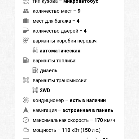
тип кузова –
микроавтобус
количество мест –
9
мест для багажа –
4
количество дверей –
4
варианты коробки передач:
автоматическая
варианты топлива:
дизель
варианты трансмиссии:
2WD
кондиционер –
есть в наличии
навигация –
встроенная в панель
максимальная скорость –
170
км/ч
мощность –
110
кВт (
150
л.с.)