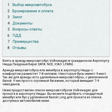
1
Выбор микроавтобуса
2
Бронирование и оплата
3
Залог
4
Документы
5
Вопросы-ответы
6
ПДД
7
Преимущества
8
Отзывы
Взять в аренду микроавтобус Volkswagen в гражданском Аэропорту
Ницца Лазурный Берег (IATA: NCE, ICAO: LFMN).
Аренда микроавтобуса или минибуса в аэропорту Ниццы с
комфортом разместит 7-8 человек. Некоторые бусы имеют 9 мест.
Так же для аренды есть удлинённые микроавтобусы, с увеличенной
базой. У них просто огромный багажник, который вмещает 7-9
чемоданов.
Ниже предоставлен список микроавтобусов Volkswagen для
проката в аэропорту Ниццы. Вы можете подобрать стандартный
минибус или бус у удлинённой базой Long для проката из списка
доступных автомобилей ниже.