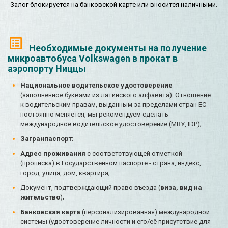
Залог блокируется на банковской карте или вносится наличными.
Необходимые документы на получение
микроавтобуса Volkswagen в прокат в
аэропорту Ниццы
Национальное водительское удостоверение
(заполненное буквами из латинского алфавита). Отношение
к водительским правам, выданным за пределами стран ЕС
постоянно меняется, мы рекомендуем сделать
международное водительское удостоверение (МВУ, IDP);
Загранпаспорт
;
Адрес проживания
с соответствующей отметкой
(прописка) в Государственном паспорте - страна, индекс,
город, улица, дом, квартира;
Документ, подтверждающий право въезда (
виза, вид на
жительство
);
Банковская карта
(персонализированная) международной
системы (удостоверение личности и его/её присутствие для