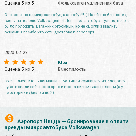
Оценка
5
из
5
Фольксваген удлиненная база
Это конечно не микроавтобус, а автобус!!! :) Нас было 6 человек,
взяли на неделю Volkswagen T6 Лонг. Пол автобуса гуляло, нечего
было положить. Багажник огромный, но не смогли завалить
вещами. Спасибо что есть доставка в аэропорт.
2020-02-23
Юра
Оценка
5
из
5
Вместимость
Очень вместительная машина! Большой компанией из 7 человек
чувствовали себя просторно и все наши чемоданы влезли (а у
некоторых их было и по 2).
Аэропорт Ницца — бронирование и оплата
аренды микроавтобуса Volkswagen