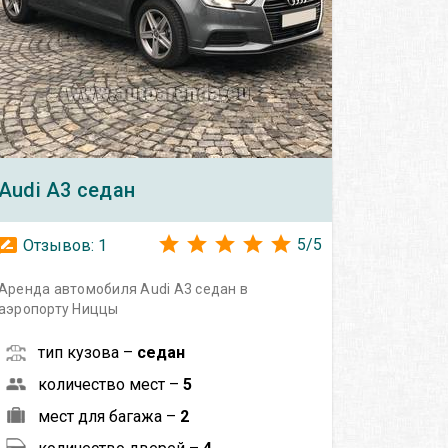
Audi
A3 седан
5
/
5
Отзывов:
1
Аренда автомобиля Audi A3 седан в
аэропорту Ниццы
тип кузова –
седан
количество мест –
5
мест для багажа –
2