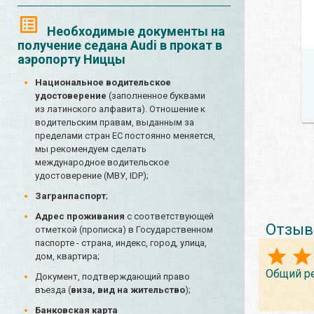
Необходимые документы на
получение седана Audi в прокат в
аэропорту Ниццы
Национальное водительское
удостоверение
(заполненное буквами
из латинского алфавита). Отношение к
водительским правам, выданным за
пределами стран ЕС постоянно меняется,
мы рекомендуем сделать
международное водительское
удостоверение (МВУ, IDP);
Загранпаспорт
;
Адрес проживания
с соответствующей
Отзыв
отметкой (прописка) в Государственном
паспорте - страна, индекс, город, улица,
дом, квартира;
Общий р
Документ, подтверждающий право
въезда (
виза, вид на жительство
);
Банковская карта