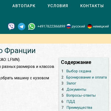
О
АВТОПАРК
УСЛОВИЯ
КОНТАКТЫ
+4917622366899
русский
немецкий
во Франции
CAO: LFMN).
Содержание
ы разных размеров и классов
1
Выбор седана
2
Бронирование и оплата
добрать машину с кузовом
3
Залог
4
Документы
5
Вопросы-ответы
6
ПДД
7
Преимущества