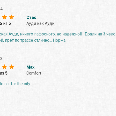
24
Стас
.5
из
5
Ауди как Ауди
кая Ауди, ничего пафосного, но надёжно!!! Брали на 3 чело
, прёт по трассе отлично... Норма.
23
Max
из
5
Comfort
 car for the city.