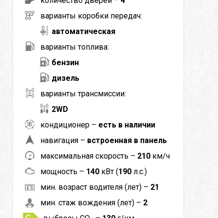
количество дверей –
4
варианты коробки передач:
автоматическая
варианты топлива:
бензин
дизель
варианты трансмиссии:
2WD
кондиционер –
есть в наличии
навигация –
встроенная в панель
максимальная скорость –
210
км/ч
мощность –
140
кВт (
190
л.с.)
мин. возраст водителя (лет) –
21
мин. стаж вождения (лет) –
2