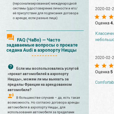
(персонализированная) международной
2020-02-
системы (удостоверение личности и его/
её присутствие для подписания договора
о аренде, если разные лица).
Оценка
4
Классичес
небольшой
FAQ (ЧаВо) — Часто
задаваемые вопросы о прокате
седана Audi в аэропорту Ниццы
2020-02-
Если мы воспользовались услугой
Оценка
5
«прокат автомобилей в аэропорту
Ниццы», можем ли мы выехать за
Comfortable
пределы Франции на арендованном
автомобиле?
В большинстве случаев – да, есть такая
возможность. Но согласно договора аренды
автомобиля в аэропорту Ниццы, для
использования автомобиля за пределами