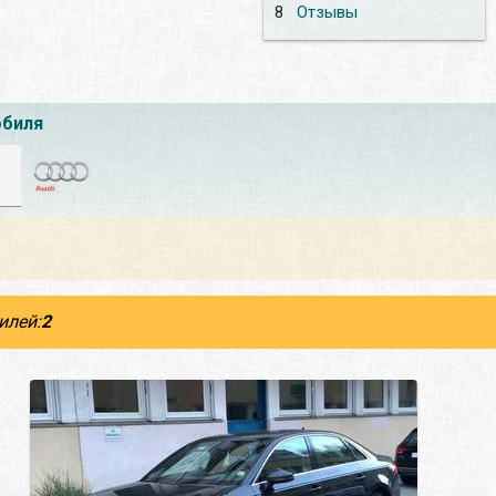
8
Отзывы
обиля
илей:
2