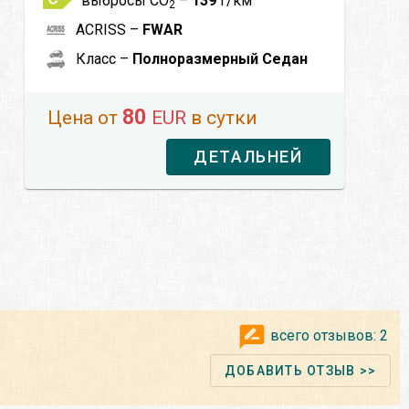
выбросы CO
–
139
г/км
2
ACRISS –
FWAR
Класс –
Полноразмерный Седан
80
Цена от
EUR
в сутки
ДЕТАЛЬНЕЙ
всего отзывов:
2
ДОБАВИТЬ ОТЗЫВ >>