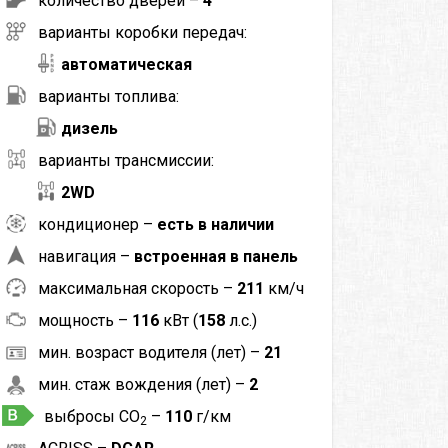
количество дверей –
4
варианты коробки передач:
автоматическая
варианты топлива:
дизель
варианты трансмиссии:
2WD
кондиционер –
есть в наличии
навигация –
встроенная в панель
максимальная скорость –
211
км/ч
мощность –
116
кВт (
158
л.с.)
мин. возраст водителя (лет) –
21
мин. стаж вождения (лет) –
2
выбросы CO
–
110
г/км
2