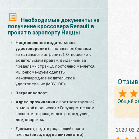
Необходимые документы на
получение кроссовера Renault в
прокат в аэропорту Ниццы
Национальное водительское
удостоверение
(заполненное буквами
из латинского алфавита). Отношение к
водительским правам, выданным за
пределами стран ЕС постоянно меняется,
мы рекомендуем сделать
международное водительское
Отзыв
удостоверение (МВУ, IDP);
Загранпаспорт
;
Общий р
Адрес проживания
с соответствующей
отметкой (прописка) в Государственном
паспорте - страна, индекс, город, улица,
дом, квартира;
Документ, подтверждающий право
2020-02-
въезда (
виза, вид на жительство
);