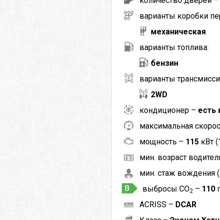
количество дверей 
варианты коробки пе
механическая
варианты топлива:
бензин
варианты трансмисси
2WD
кондиционер –
есть 
максимальная скоро
мощность –
115
кВт (
мин. возраст водителя
мин. стаж вождения (
выбросы CO
–
110
2
ACRISS –
DCAR