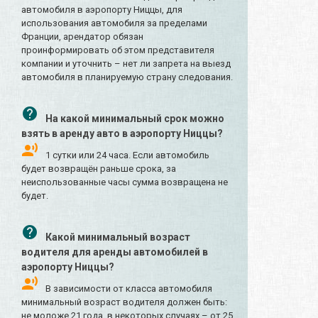
автомобиля в аэропорту Ниццы, для
использования автомобиля за пределами
Франции, арендатор обязан
проинформировать об этом представителя
компании и уточнить – нет ли запрета на выезд
автомобиля в планируемую страну следования.
На какой минимальный срок можно
взять в аренду авто в аэропорту Ниццы?
1 сутки или 24 часа. Если автомобиль
будет возвращён раньше срока, за
неиспользованные часы сумма возвращена не
будет.
Какой минимальный возраст
водителя для аренды автомобилей в
аэропорту Ниццы?
В зависимости от класса автомобиля
минимальный возраст водителя должен быть:
не моложе 21 года, в некоторых случаях – от 25