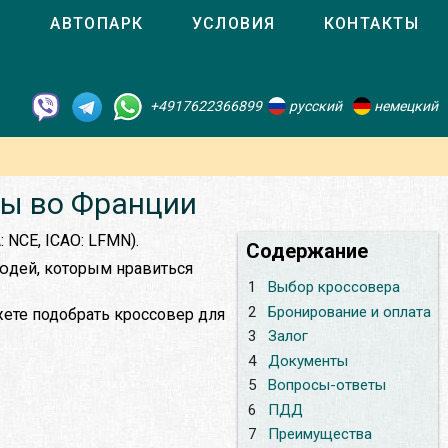
О
АВТОПАРК
УСЛОВИЯ
КОНТАКТЫ
+4917622366899
русский
немецкий
цы во Франции
 NCE, ICAO: LFMN).
Содержание
юдей, которым нравиться
1
Выбор кроссовера
2
Бронирование и оплата
жете подобрать кроссовер для
3
Залог
4
Документы
5
Вопросы-ответы
6
ПДД
7
Преимущества