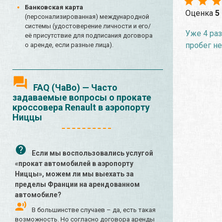
Банковская карта
Оценка
5
(персонализированная) международной
системы (удостоверение личности и его/
Уже 4 раз
её присутствие для подписания договора
пробег не
о аренде, если разные лица).
FAQ (ЧаВо) — Часто
задаваемые вопросы о прокате
кроссовера Renault в аэропорту
Ниццы
Если мы воспользовались услугой
«прокат автомобилей в аэропорту
Ниццы», можем ли мы выехать за
пределы Франции на арендованном
автомобиле?
В большинстве случаев – да, есть такая
возможность. Но согласно договора аренды