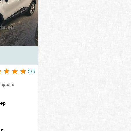
5
/
5
aptur в
вер