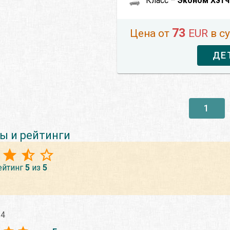
Класс –
Эконом Хэт
73
Цена от
EUR
в с
ДЕ
1
ы и рейтинги
ейтинг
5
из
5
24