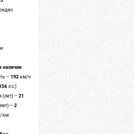
–
5
редач:
и:
в наличии
сть –
192
км/ч
156
л.с.)
 (лет) –
21
лет) –
2
г/км