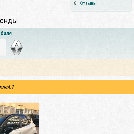
8
Отзывы
ренды
обиля
илей:
1