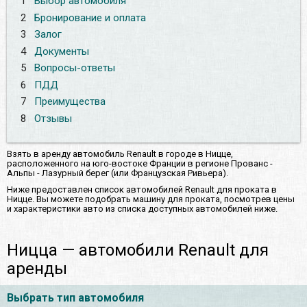
1
Выбор автомобиля
2
Бронирование и оплата
3
Залог
4
Документы
5
Вопросы-ответы
6
ПДД
7
Преимущества
8
Отзывы
Взять в аренду автомобиль Renault в городе в Ницце,
расположенного на юго-востоке Франции в регионе Прованс -
Альпы - Лазурный берег (или Французская Ривьера).
Ниже предоставлен список автомобилей Renault для проката в
Ницце. Вы можете подобрать машину для проката, посмотрев цены
и характеристики авто из списка доступных автомобилей ниже.
Ницца — автомобили Renault для
аренды
Выбрать тип автомобиля