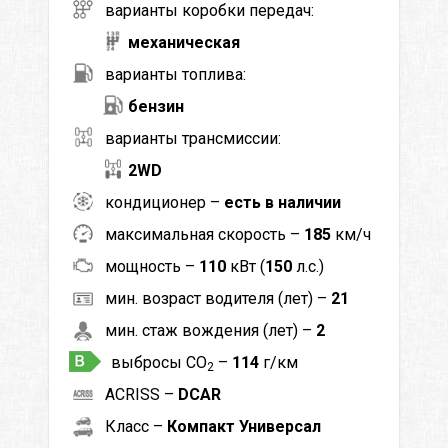
варианты коробки передач:
механическая
варианты топлива:
бензин
варианты трансмиссии:
2WD
кондиционер –
есть в наличии
максимальная скорость –
185
км/ч
мощность –
110
кВт (
150
л.с.)
мин. возраст водителя (лет) –
21
мин. стаж вождения (лет) –
2
выбросы CO
–
114
г/км
2
ACRISS –
DCAR
Класс –
Компакт Универсал