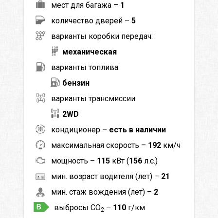
мест для багажа –
1
количество дверей –
5
варианты коробки передач:
механическая
варианты топлива:
бензин
варианты трансмиссии:
2WD
кондиционер –
есть в наличии
максимальная скорость –
192
км/ч
мощность –
115
кВт (
156
л.с.)
мин. возраст водителя (лет) –
21
мин. стаж вождения (лет) –
2
выбросы CO
–
110
г/км
2