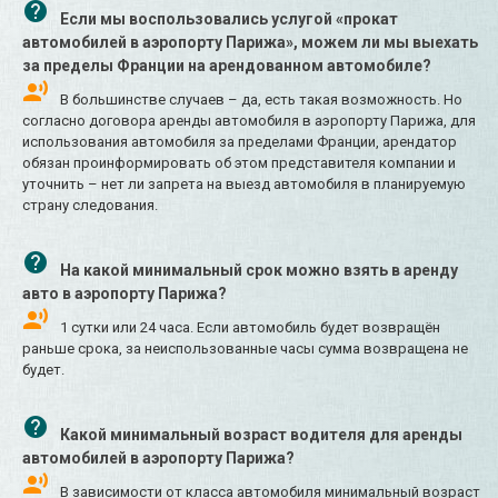
Если мы воспользовались услугой «прокат
автомобилей в аэропорту Парижа», можем ли мы выехать
за пределы Франции на арендованном автомобиле?
В большинстве случаев – да, есть такая возможность. Но
согласно договора аренды автомобиля в аэропорту Парижа, для
использования автомобиля за пределами Франции, арендатор
обязан проинформировать об этом представителя компании и
уточнить – нет ли запрета на выезд автомобиля в планируемую
страну следования.
На какой минимальный срок можно взять в аренду
авто в аэропорту Парижа?
1 сутки или 24 часа. Если автомобиль будет возвращён
раньше срока, за неиспользованные часы сумма возвращена не
будет.
Какой минимальный возраст водителя для аренды
автомобилей в аэропорту Парижа?
В зависимости от класса автомобиля минимальный возраст