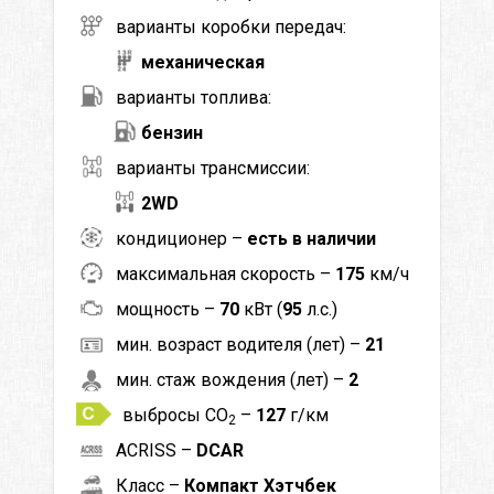
варианты коробки передач:
механическая
варианты топлива:
бензин
варианты трансмиссии:
2WD
кондиционер –
есть в наличии
максимальная скорость –
175
км/ч
мощность –
70
кВт (
95
л.с.)
мин. возраст водителя (лет) –
21
мин. стаж вождения (лет) –
2
выбросы CO
–
127
г/км
2
ACRISS –
DCAR
Класс –
Компакт Хэтчбек