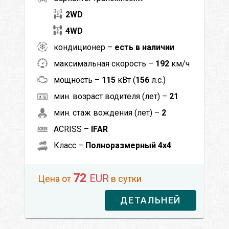
2WD
4WD
кондиционер –
есть в наличии
максимальная скорость –
192
км/ч
мощность –
115
кВт (
156
л.с.)
мин. возраст водителя (лет) –
21
мин. стаж вождения (лет) –
2
ACRISS –
IFAR
Класс –
Полноразмерный 4x4
72
EUR
Цена от
в сутки
ДЕТАЛЬНЕЙ