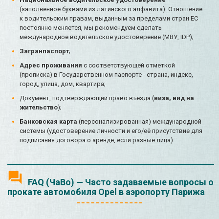
(заполненное буквами из латинского алфавита). Отношение
к водительским правам, выданным за пределами стран ЕС
постоянно меняется, мы рекомендуем сделать
международное водительское удостоверение (МВУ, IDP);
Загранпаспорт
;
Адрес проживания
с соответствующей отметкой
(прописка) в Государственном паспорте - страна, индекс,
город, улица, дом, квартира;
Документ, подтверждающий право въезда (
виза, вид на
жительство
);
Банковская карта
(персонализированная) международной
системы (удостоверение личности и его/её присутствие для
подписания договора о аренде, если разные лица).
FAQ (ЧаВо) — Часто задаваемые вопросы о
прокате автомобиля Opel в аэропорту Парижа