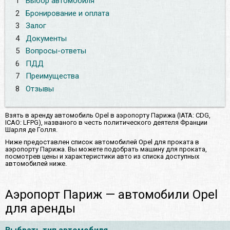
1
Выбор автомобиля
2
Бронирование и оплата
3
Залог
4
Документы
5
Вопросы-ответы
6
ПДД
7
Преимущества
8
Отзывы
Взять в аренду автомобиль Opel в аэропорту Парижа (IATA: CDG,
ICAO: LFPG), названого в честь политического деятеля Франции
Шарля де Голля.
Ниже предоставлен список автомобилей Opel для проката в
аэропорту Парижа. Вы можете подобрать машину для проката,
посмотрев цены и характеристики авто из списка доступных
автомобилей ниже.
Аэропорт Париж — автомобили Opel
для аренды