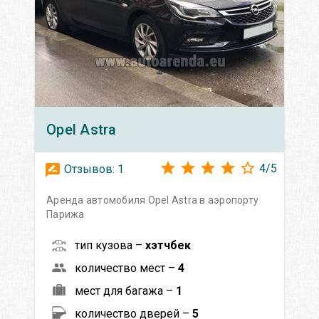
Opel
Astra
4
/
5
Отзывов:
1
Аренда автомобиля Opel Astra в аэропорту
Парижа
тип кузова –
хэтчбек
количество мест –
4
мест для багажа –
1
количество дверей –
5