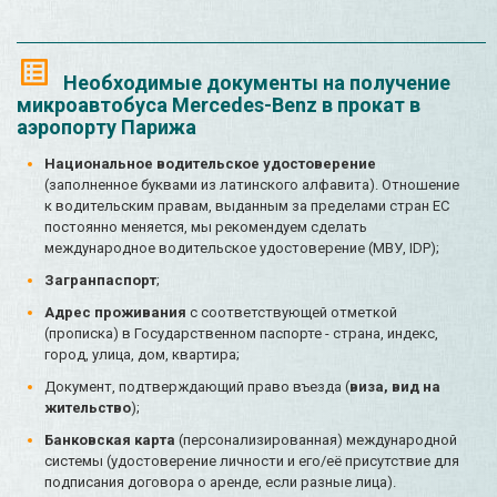
Необходимые документы на получение
микроавтобуса Mercedes-Benz в прокат в
аэропорту Парижа
Национальное водительское удостоверение
(заполненное буквами из латинского алфавита). Отношение
к водительским правам, выданным за пределами стран ЕС
постоянно меняется, мы рекомендуем сделать
международное водительское удостоверение (МВУ, IDP);
Загранпаспорт
;
Адрес проживания
с соответствующей отметкой
(прописка) в Государственном паспорте - страна, индекс,
город, улица, дом, квартира;
Документ, подтверждающий право въезда (
виза, вид на
жительство
);
Банковская карта
(персонализированная) международной
системы (удостоверение личности и его/её присутствие для
подписания договора о аренде, если разные лица).