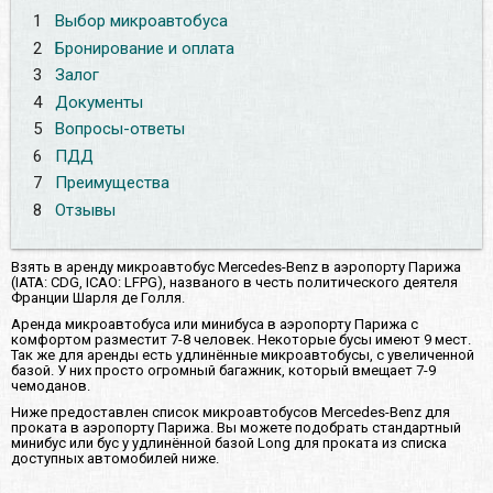
1
Выбор микроавтобуса
2
Бронирование и оплата
3
Залог
4
Документы
5
Вопросы-ответы
6
ПДД
7
Преимущества
8
Отзывы
Взять в аренду микроавтобус Mercedes-Benz в аэропорту Парижа
(IATA: CDG, ICAO: LFPG), названого в честь политического деятеля
Франции Шарля де Голля.
Аренда микроавтобуса или минибуса в аэропорту Парижа с
комфортом разместит 7-8 человек. Некоторые бусы имеют 9 мест.
Так же для аренды есть удлинённые микроавтобусы, с увеличенной
базой. У них просто огромный багажник, который вмещает 7-9
чемоданов.
Ниже предоставлен список микроавтобусов Mercedes-Benz для
проката в аэропорту Парижа. Вы можете подобрать стандартный
минибус или бус у удлинённой базой Long для проката из списка
доступных автомобилей ниже.