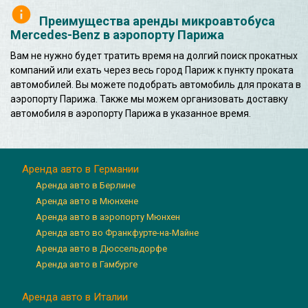
Преимущества аренды микроавтобуса
Mercedes-Benz в аэропорту Парижа
Вам не нужно будет тратить время на долгий поиск прокатных
компаний или ехать через весь город Париж к пункту проката
автомобилей. Вы можете подобрать автомобиль для проката в
аэропорту Парижа. Также мы можем организовать доставку
автомобиля в аэропорту Парижа в указанное время.
Аренда авто в Германии
Аренда авто в Берлине
Аренда авто в Мюнхене
Аренда авто в аэропорту Мюнхен
Аренда авто во Франкфурте-на-Майне
Аренда авто в Дюссельдорфе
Аренда авто в Гамбурге
Аренда авто в Италии