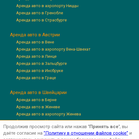
Аренда авто в аэропорту Ниццы
Аренда авто в Гренобле
Аренда авто в Страсбурге
Аренда авто в Австрии
Аренда авто в Вене
Аренда авто в аэропорту Вена-Швехат
Аренда авто в Линце
Аренда авто в Зальцбурге
Аренда авто в Инсбруке
Аренда авто в Граце
Аренда авто в Швейцарии
Аренда авто в Берне
Аренда авто в Женеве
Аренда авто в аэропорту Женева
Аренда авто в Цюрихе
Продолжив просмотр сайта или нажав
'Принять все'
, вы
Аренда авто в аэропорту Цюрих
даёте согласие на
”Политику в отношении файлов cookie”
и
Аренда авто в Люцерне