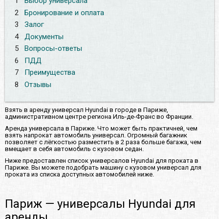
1
Выбор универсала
2
Бронирование и оплата
3
Залог
4
Документы
5
Вопросы-ответы
6
ПДД
7
Преимущества
8
Отзывы
Взять в аренду универсал Hyundai в городе в Париже,
административном центре региона Иль-де-Франс во Франции.
Аренда универсала в Париже. Что может быть практичней, чем
взять напрокат автомобиль универсал. Огромный багажник
позволяет с лёгкостью разместить в 2 раза больше багажа, чем
вмещает в себя автомобиль с кузовом седан.
Ниже предоставлен список универсалов Hyundai для проката в
Париже. Вы можете подобрать машину с кузовом универсал для
проката из списка доступных автомобилей ниже.
Париж — универсалы Hyundai для
аренды