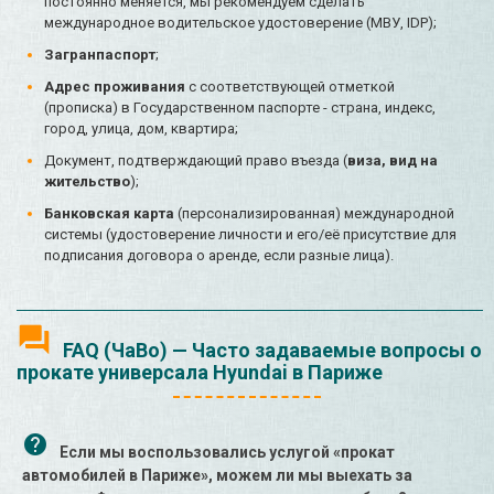
постоянно меняется, мы рекомендуем сделать
международное водительское удостоверение (МВУ, IDP);
Загранпаспорт
;
Адрес проживания
с соответствующей отметкой
(прописка) в Государственном паспорте - страна, индекс,
город, улица, дом, квартира;
Документ, подтверждающий право въезда (
виза, вид на
жительство
);
Банковская карта
(персонализированная) международной
системы (удостоверение личности и его/её присутствие для
подписания договора о аренде, если разные лица).
FAQ (ЧаВо) — Часто задаваемые вопросы о
прокате универсала Hyundai в Париже
Если мы воспользовались услугой «прокат
автомобилей в Париже», можем ли мы выехать за