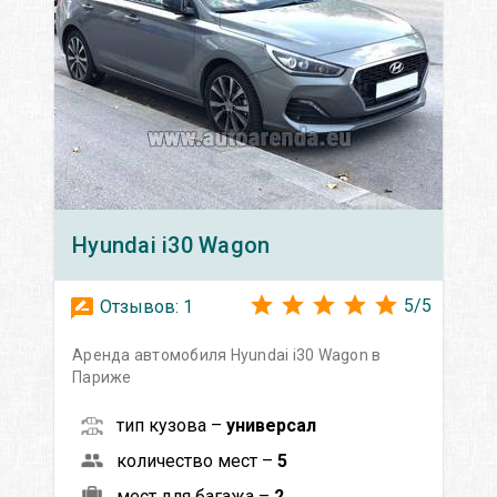
Hyundai
i30 Wagon
5
/
5
Отзывов:
1
Аренда автомобиля Hyundai i30 Wagon в
Париже
тип кузова –
универсал
количество мест –
5
мест для багажа –
2