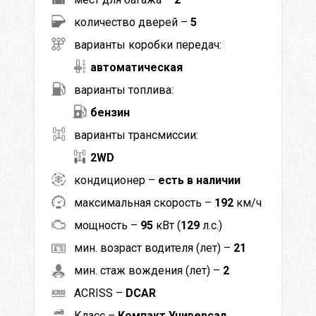
количество дверей –
5
варианты коробки передач:
автоматическая
варианты топлива:
бензин
варианты трансмиссии:
2WD
кондиционер –
есть в наличии
максимальная скорость –
192
км/ч
мощность –
95
кВт (
129
л.с.)
мин. возраст водителя (лет) –
21
мин. стаж вождения (лет) –
2
ACRISS –
DCAR
Класс –
Компакт Универсал