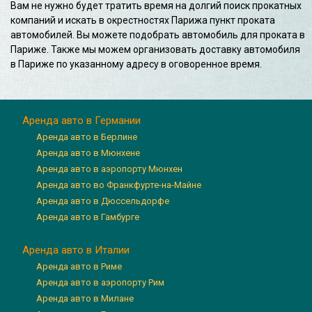
Вам не нужно будет тратить время на долгий поиск прокатных
компаний и искать в окрестностях Парижа пункт проката
автомобилей. Вы можете подобрать автомобиль для проката в
Париже. Также мы можем организовать доставку автомобиля
в Париже по указанному адресу в оговоренное время.
Аренда авто в Германии
Аренда авто в Берлине
Аренда авто в Мюнхене
Аренда авто в аэропорту Мюнхен
Аренда авто во Франкфурте-на-Майне
Аренда авто в Дюссельдорфе
Аренда авто в Гамбурге
Аренда авто в Италии
Аренда авто в Риме
Аренда авто в аэропорту Рим
Аренда авто в Милане