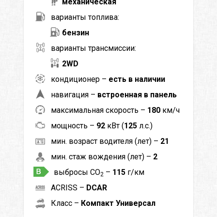
механическая
варианты топлива:
бензин
варианты трансмиссии:
2WD
кондиционер –
есть в наличии
навигация –
встроенная в панель
максимальная скорость –
180
км/ч
мощность –
92
кВт (
125
л.с.)
мин. возраст водителя (лет) –
21
мин. стаж вождения (лет) –
2
выбросы CO
–
115
г/км
2
ACRISS –
DCAR
Класс –
Компакт Универсал