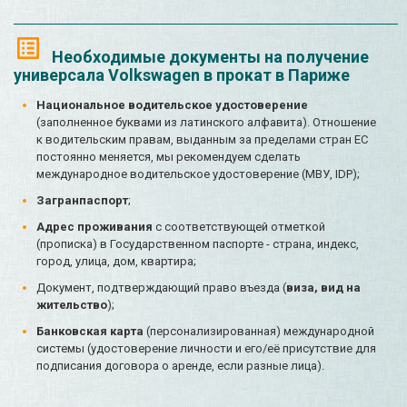
Необходимые документы на получение
универсала Volkswagen в прокат в Париже
Национальное водительское удостоверение
(заполненное буквами из латинского алфавита). Отношение
к водительским правам, выданным за пределами стран ЕС
постоянно меняется, мы рекомендуем сделать
международное водительское удостоверение (МВУ, IDP);
Загранпаспорт
;
Адрес проживания
с соответствующей отметкой
(прописка) в Государственном паспорте - страна, индекс,
город, улица, дом, квартира;
Документ, подтверждающий право въезда (
виза, вид на
жительство
);
Банковская карта
(персонализированная) международной
системы (удостоверение личности и его/её присутствие для
подписания договора о аренде, если разные лица).