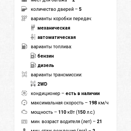
количество дверей –
5
варианты коробки передач:
механическая
автоматическая
варианты топлива:
бензин
дизель
варианты трансмиссии:
2WD
кондиционер –
есть в наличии
максимальная скорость –
198
км/ч
мощность –
110
кВт (
150
л.с.)
мин. возраст водителя (лет) –
21
мин. стаж вождения (лет) –
2