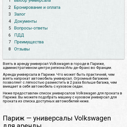
1
Выбор универсала
2
Бронирование и оплата
3
Залог
4
Документы
5
Вопросы-ответы
6
ПДД
7
Преимущества
8
Отзывы
Взять в аренду универсал Volkswagen в городе в Париже,
административном центре региона Иль-де-Франс во Франции.
Аренда универсала в Париже. Что может быть практичней, чем
взять напрокат автомобиль универсал. Огромный багажник
позволяет с лёгкостью разместить в 2 раза больше багажа, чем
вмещает в себя автомобиль с кузовом седан.
Ниже предоставлен список универсалов Volkswagen для проката в
Париже. Вы можете подобрать машину с кузовом универсал для
проката из списка доступных автомобилей ниже.
Париж — универсалы Volkswagen
для аренды