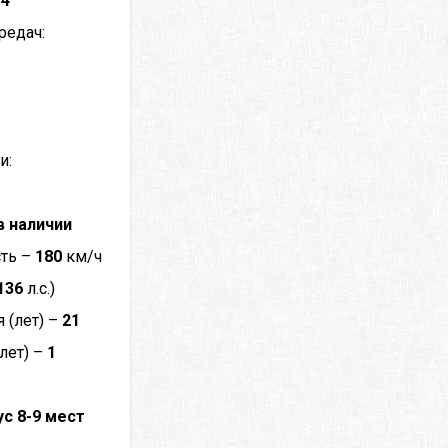
–
4
редач:
и:
в наличии
сть –
180
км/ч
136
л.с.)
 (лет) –
21
лет) –
1
с 8-9 мест