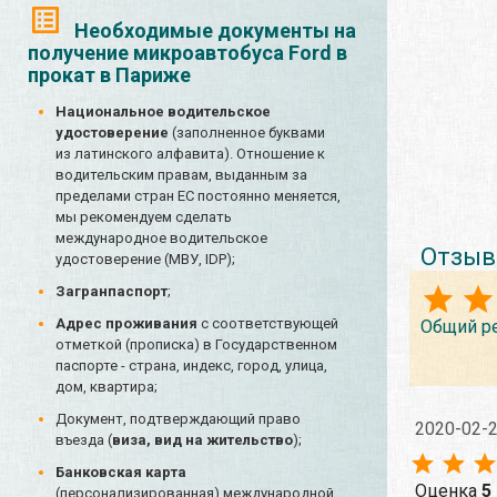
Необходимые документы на
получение микроавтобуса Ford в
прокат в Париже
Национальное водительское
удостоверение
(заполненное буквами
из латинского алфавита). Отношение к
водительским правам, выданным за
пределами стран ЕС постоянно меняется,
мы рекомендуем сделать
международное водительское
Отзыв
удостоверение (МВУ, IDP);
Загранпаспорт
;
Адрес проживания
с соответствующей
Общий р
отметкой (прописка) в Государственном
паспорте - страна, индекс, город, улица,
дом, квартира;
Документ, подтверждающий право
2020-02-
въезда (
виза, вид на жительство
);
Банковская карта
Оценка
5
(персонализированная) международной