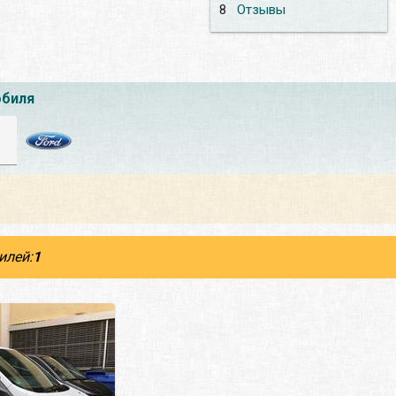
8
Отзывы
обиля
илей:
1