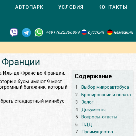
О
АВТОПАРК
УСЛОВИЯ
КОНТАКТЫ
+4917622366899
русский
немецкий
о Франции
а Иль-де-Франс во Франции.
Содержание
оторые бусы имеют 9 мест.
 огромный багажник, который
1
Выбор микроавтобуса
2
Бронирование и оплата
обрать стандартный минибус
3
Залог
4
Документы
5
Вопросы-ответы
6
ПДД
7
Преимущества