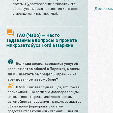
системы (удостоверение личности и его/
Две семьи
её присутствие для подписания договора
о аренде, если разные лица).
FAQ (ЧаВо) — Часто
задаваемые вопросы о прокате
микроавтобуса Ford в Париже
Если мы воспользовались услугой
«прокат автомобилей в Париже», можем
ли мы выехать за пределы Франции на
арендованном автомобиле?
В большинстве случаев – да, есть такая
возможность. Но согласно договора аренды
автомобиля в Париже, для использования
автомобиля за пределами Франции, арендатор
обязан проинформировать об этом
представителя компании и уточнить – нет ли