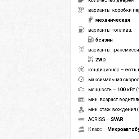
количество дверей 
варианты коробки пе
механическая
варианты топлива:
бензин
варианты трансмисси
2WD
кондиционер –
есть 
максимальная скоро
мощность –
100
кВт (
мин. возраст водителя
мин. стаж вождения (
ACRISS –
SVAR
Класс –
Микроавтобу