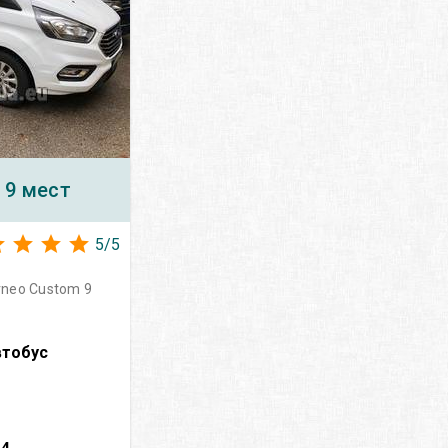
 9 мест
5
/
5
rneo Custom 9
втобус