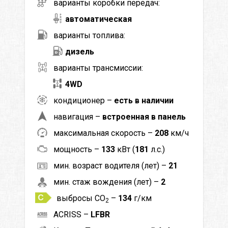
варианты коробки передач:
автоматическая
варианты топлива:
дизель
варианты трансмиссии:
4WD
кондиционер –
есть в наличии
навигация –
встроенная в панель
максимальная скорость –
208
км/ч
мощность –
133
кВт (
181
л.с.)
мин. возраст водителя (лет) –
21
мин. стаж вождения (лет) –
2
выбросы CO
–
134
г/км
2
ACRISS –
LFBR