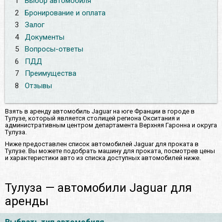
1
Выбор автомобиля
2
Бронирование и оплата
3
Залог
4
Документы
5
Вопросы-ответы
6
ПДД
7
Преимущества
8
Отзывы
Взять в аренду автомобиль Jaguar на юге Франции в городе в
Тулузе, который является столицей региона Окситания и
административным центром департамента Верхняя Гаронна и округа
Тулуза.
Ниже предоставлен список автомобилей Jaguar для проката в
Тулузе. Вы можете подобрать машину для проката, посмотрев цены
и характеристики авто из списка доступных автомобилей ниже.
Тулуза — автомобили Jaguar для
аренды