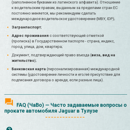
(заполненное буквами из латинского алфавита). Отношение
к водительским правам, выданным за пределами стран ЕС
постоянно меняется, мы рекомендуем сделать
международное водительское удостоверение (МВУ, IDP);
Загранпаспорт
;
Адрес проживания
с соответствующей отметкой
(прописка) в Государственном паспорте - страна, индекс,
город, улица, дом, квартира;
Документ, подтверждающий право въезда (
виза, вид на
жительство
);
Банковская карта
(персонализированная) международной
системы (удостоверение личности и его/её присутствие для
подписания договора о аренде, если разные лица).
FAQ (ЧаВо) — Часто задаваемые вопросы о
прокате автомобиля Jaguar в Тулузе