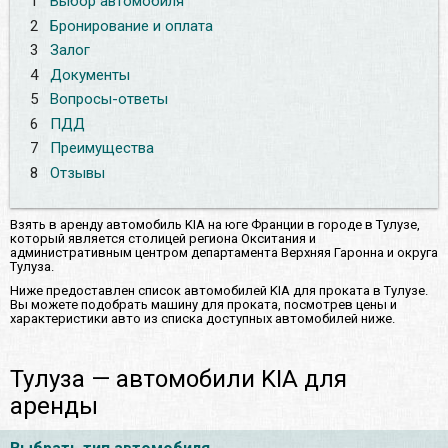
1
Выбор автомобиля
2
Бронирование и оплата
3
Залог
4
Документы
5
Вопросы-ответы
6
ПДД
7
Преимущества
8
Отзывы
Взять в аренду автомобиль KIA на юге Франции в городе в Тулузе,
который является столицей региона Окситания и
административным центром департамента Верхняя Гаронна и округа
Тулуза.
Ниже предоставлен список автомобилей KIA для проката в Тулузе.
Вы можете подобрать машину для проката, посмотрев цены и
характеристики авто из списка доступных автомобилей ниже.
Тулуза — автомобили KIA для
аренды