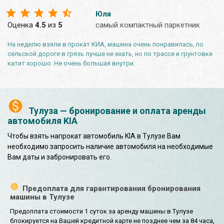
Юля
Оценка
4.5
из
5
самый компактный паркетник
На неделю взяли в прокат КИА, машина очень понравилась, по
сельской дороге в грязь лучше не ехать, но по трассе и грунтовке
катит хорошо. Не очень большая внутри.
Тулуза — бронирование и оплата аренды
автомобиля KIA
Чтобы взять напрокат автомобиль KIA в Тулузе Вам
необходимо запросить наличие автомобиля на необходимые
Вам даты и забронировать его.
Предоплата для гарантирования бронирования
машины в Тулузе
Предоплата стоимости 1 суток за аренду машины в Тулузе
блокируется на Вашей кредитной карте не позднее чем за 84 часа,