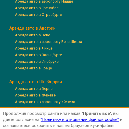
Аренда авто в аэропорту Ниццы
Аренда авто в Гренобле
Аренда авто в Страсбурге
Аренда авто в Австрии
Аренда авто в Вене
Аренда авто в аэропорту Вена-Швехат
Аренда авто в Линце
Аренда авто в Зальцбурге
Аренда авто в Инсбруке
Аренда авто в Граце
Аренда авто в Швейцарии
Аренда авто в Берне
Аренда авто в Женеве
Аренда авто в аэропорту Женева
Аренда авто в Цюрихе
Продолжив просмотр сайта или нажав
'Принять все'
, вы
Аренда авто в аэропорту Цюрих
даёте согласие на
”Политику в отношении файлов cookie”
и
Аренда авто в Люцерне
соглашаетесь сохранить в вашем браузере куки-файлы