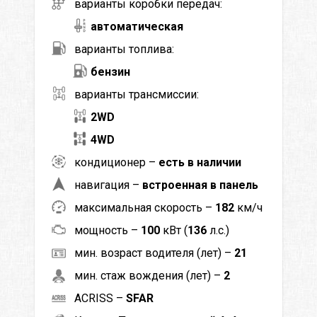
варианты коробки передач:
автоматическая
варианты топлива:
бензин
варианты трансмиссии:
2WD
4WD
кондиционер –
есть в наличии
навигация –
встроенная в панель
максимальная скорость –
182
км/ч
мощность –
100
кВт (
136
л.с.)
мин. возраст водителя (лет) –
21
мин. стаж вождения (лет) –
2
ACRISS –
SFAR