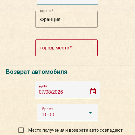
страна
город, место
Возврат автомобиля
Дата
event
Время
10:00
Место получения и возврата авто совпадают