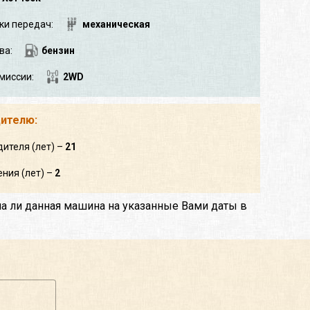
ки передач:
механическая
ва:
бензин
миссии:
2WD
дителю:
дителя (лет) –
21
ния (лет) –
2
на ли данная машина на указанные Вами даты в