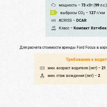
мощность –
73
кВт (
99
л.с.)
выбросы CO
–
127
г/км
2
ACRISS –
DCAR
Класс –
Компакт Хэтчбек
Для расчета стоимости аренды Ford Focus в аэ
Требования к води
мин. возраст водителя (лет) –
21
мин. стаж вождения (лет) –
2