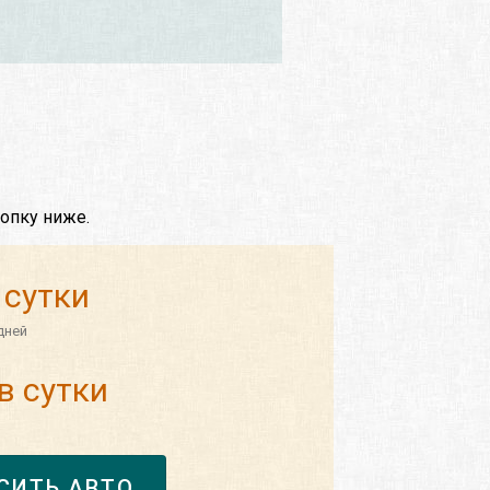
опку ниже.
 сутки
дней
в сутки
СИТЬ АВТО