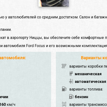
ью у автолюбителей со средним достатком. Салон и багаж
пании.
окат в аэропорту Ниццы, вы обеспечите себе комфортные п
ми автомобиля Ford Focus и его возможными комплектаци
 автомобиля:
Варианты ко
варианты коробки п
механическая
автоматическая
варианты топлива:
личии
бензин
160
км/ч
варианты трансмисс