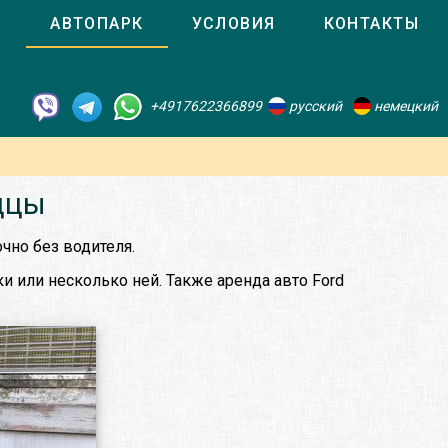
О
АВТОПАРК
УСЛОВИЯ
КОНТАКТЫ
+4917622366899
русский
немецкий
ццы
чно без водителя.
и или несколько ней. Также аренда авто Ford