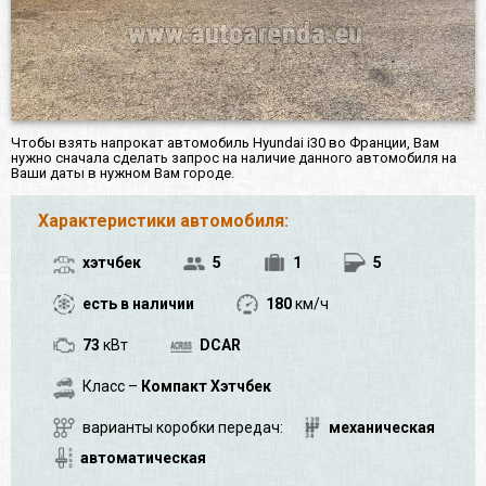
Чтобы взять напрокат автомобиль Hyundai i30 во Франции, Вам
нужно сначала сделать запрос на наличие данного автомобиля на
Ваши даты в нужном Вам городе.
Характеристики автомобиля:
хэтчбек
5
1
5
есть в наличии
180
км/ч
73
кВт
DCAR
Класс –
Компакт Хэтчбек
варианты коробки передач:
механическая
автоматическая