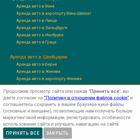
Аренда авто в Вене
Аренда авто в аэропорту Вена-Швехат
Аренда авто в Линце
Аренда авто в Зальцбурге
Аренда авто в Инсбруке
Аренда авто в Граце
Аренда авто в Швейцарии
Аренда авто в Берне
Аренда авто в Женеве
Аренда авто в аэропорту Женева
Аренда авто в Цюрихе
Продолжив просмотр сайта или нажав
'Принять все'
, вы
Аренда авто в аэропорту Цюрих
даёте согласие на
”Политику в отношении файлов cookie”
и
Аренда авто в Люцерне
соглашаетесь сохранить в вашем браузере куки-файлы
(основные и внешние), позволяющие нам получать больше
маркетинговой информации, регистрировать особенности
использования сайта и улучшать навигацию на сайте.
Авторские права © 2026 'Авто-Аренда'
Privacy Policy
ПРИНЯТЬ ВСЕ
ЗАКРЫТЬ
Cookie Policy