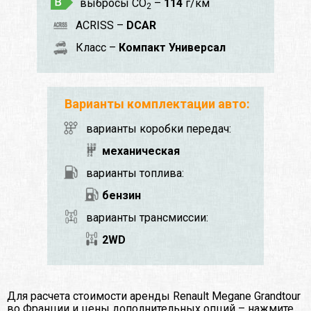
выбросы CO
–
114
г/км
2
ACRISS –
DCAR
Класс –
Компакт Универсал
Варианты комплектации авто:
варианты коробки передач:
механическая
варианты топлива:
бензин
варианты трансмиссии:
2WD
Для расчета стоимости аренды Renault Megane Grandtour
во Франции и цены дополнительных опций – нажмите