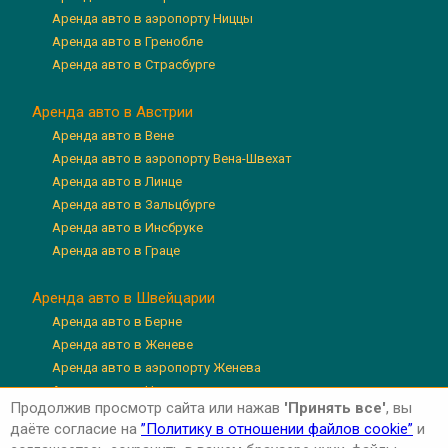
Аренда авто в аэропорту Ниццы
Аренда авто в Гренобле
Аренда авто в Страсбурге
Аренда авто в Австрии
Аренда авто в Вене
Аренда авто в аэропорту Вена-Швехат
Аренда авто в Линце
Аренда авто в Зальцбурге
Аренда авто в Инсбруке
Аренда авто в Граце
Аренда авто в Швейцарии
Аренда авто в Берне
Аренда авто в Женеве
Аренда авто в аэропорту Женева
Аренда авто в Цюрихе
Продолжив просмотр сайта или нажав
'Принять все'
, вы
Аренда авто в аэропорту Цюрих
даёте согласие на
”Политику в отношении файлов cookie”
и
Аренда авто в Люцерне