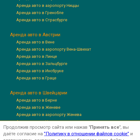
Аренда авто в аэропорту Ниццы
Аренда авто в Гренобле
Аренда авто в Страсбурге
Аренда авто в Австрии
Аренда авто в Вене
Аренда авто в аэропорту Вена-Швехат
Аренда авто в Линце
Аренда авто в Зальцбурге
Аренда авто в Инсбруке
Аренда авто в Граце
Аренда авто в Швейцарии
Аренда авто в Берне
Аренда авто в Женеве
Аренда авто в аэропорту Женева
Аренда авто в Цюрихе
Продолжив просмотр сайта или нажав
'Принять все'
, вы
Аренда авто в аэропорту Цюрих
даёте согласие на
”Политику в отношении файлов cookie”
и
Аренда авто в Люцерне