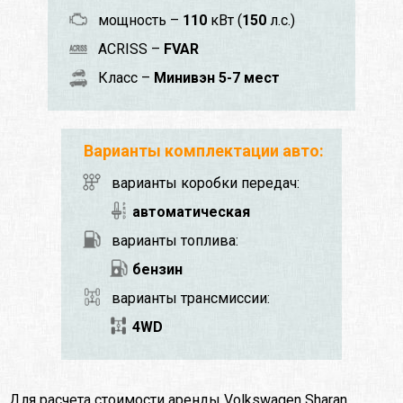
мощность –
110
кВт (
150
л.с.)
ACRISS –
FVAR
Класс –
Минивэн 5-7 мест
Варианты комплектации авто:
варианты коробки передач:
автоматическая
варианты топлива:
бензин
варианты трансмиссии:
4WD
Для расчета стоимости аренды Volkswagen Sharan