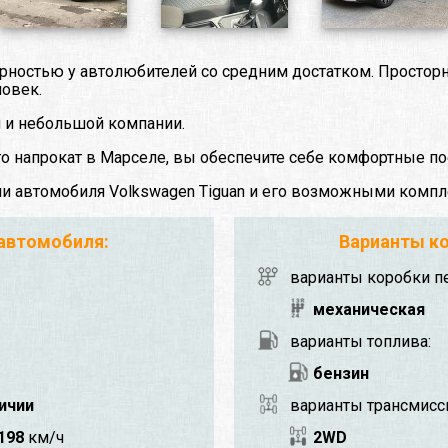
ярностью у автолюбителей со средним достатком. Просто
ловек.
й и небольшой компании.
го напрокат в Марселе, вы обеспечите себе комфортные по
ми автомобиля Volkswagen Tiguan и его возможными компл
 автомобиля:
Варианты ко
варианты коробки п
механическая
варианты топлива:
бензин
личии
варианты трансмисс
198
км/ч
2WD