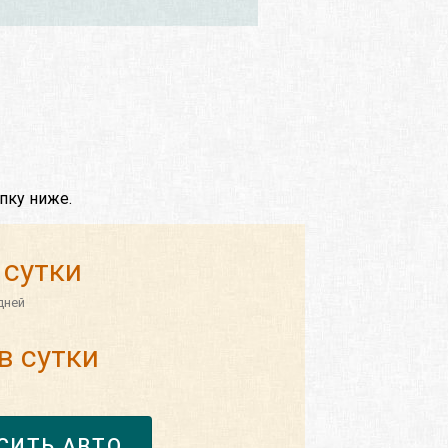
пку ниже.
 сутки
дней
в сутки
СИТЬ АВТО