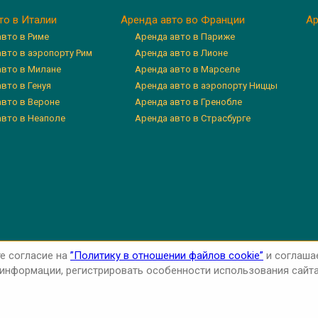
то в Италии
Аренда авто во Франции
Ар
авто в Риме
Аренда авто в Париже
авто в аэропорту Рим
Аренда авто в Лионе
авто в Милане
Аренда авто в Марселе
вто в Генуя
Аренда авто в аэропорту Ниццы
авто в Вероне
Аренда авто в Гренобле
авто в Неаполе
Аренда авто в Страсбурге
те согласие на
”Политику в отношении файлов cookie”
и соглаша
нформации, регистрировать особенности использования сайта 
cy Policy
Cookie Policy