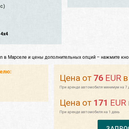
с.)
4x4
an в Марселе и цены дополнительных опций – нажмите кно
телю:
Цена от
76
EUR
в
При аренде автомобиля минимум на 7 
Цена от
171
EUR
При аренде автомобиля на 1 день
ЗАПРО