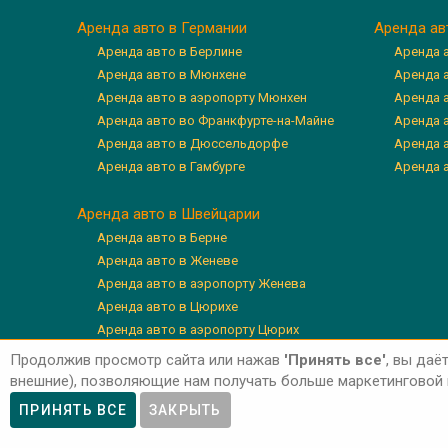
Аренда авто в Германии
Аренда ав
Аренда авто в Берлине
Аренда 
Аренда авто в Мюнхене
Аренда 
Аренда авто в аэропорту Мюнхен
Аренда 
Аренда авто во Франкфурте-на-Майне
Аренда а
Аренда авто в Дюссельдорфе
Аренда 
Аренда авто в Гамбурге
Аренда 
Аренда авто в Швейцарии
Аренда авто в Берне
Аренда авто в Женеве
Аренда авто в аэропорту Женева
Аренда авто в Цюрихе
Аренда авто в аэропорту Цюрих
Аренда авто в Люцерне
Продолжив просмотр сайта или нажав
'Принять все'
, вы даё
внешние), позволяющие нам получать больше маркетинговой и
ПРИНЯТЬ ВСЕ
ЗАКРЫТЬ
Авторские права © 2026 'Авто-Аренда'
Priva