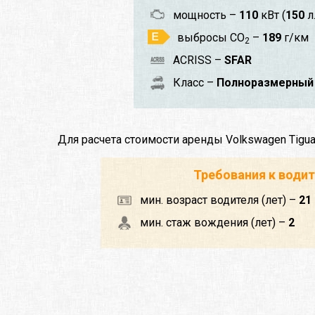
мощность –
110
кВт (
150
л.
выбросы CO
–
189
г/км
2
ACRISS –
SFAR
Класс –
Полноразмерный 
Для расчета стоимости аренды Volkswagen Tigu
Требования к води
мин. возраст водителя (лет) –
21
мин. стаж вождения (лет) –
2