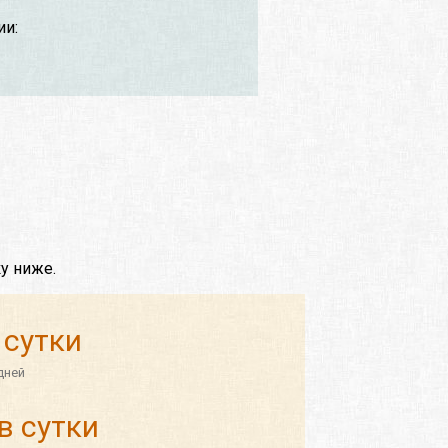
ии:
у ниже.
 сутки
дней
в сутки