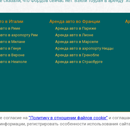
 сказали, что Фордов сейчас нет. Взяли Тоуран в аренду. Х
то в Италии
Аренда авто во Франции
Ар
авто в Риме
Аренда авто в Париже
авто в аэропорту Рим
Аренда авто в Лионе
авто в Милане
Аренда авто в Марселе
вто в Генуя
Аренда авто в аэропорту Ниццы
авто в Вероне
Аренда авто в Гренобле
авто в Неаполе
Аренда авто в Страсбурге
те согласие на
”Политику в отношении файлов cookie”
и соглаша
нформации, регистрировать особенности использования сайта 