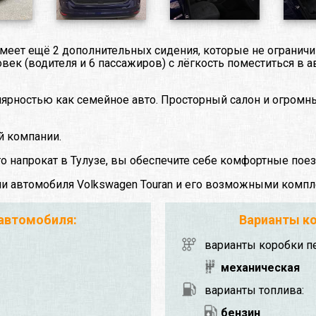
имеет ещё 2 дополнительных сидения, которые не ограни
ек (водителя и 6 пассажиров) с лёгкость поместиться в ав
улярностью как семейное авто. Просторный салон и огром
й компании.
о напрокат в Тулузе, вы обеспечите себе комфортные поез
ми автомобиля Volkswagen Touran и его возможными компл
 автомобиля:
Варианты ко
варианты коробки п
механическая
варианты топлива:
бензин