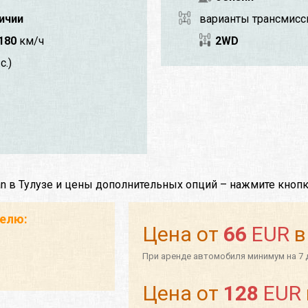
личии
варианты трансмисс
180
км/ч
2WD
с.)
an в Тулузе и цены дополнительных опций – нажмите кнопк
телю:
Цена от
66
EUR
в
При аренде автомобиля минимум на 7 
Цена от
128
EUR