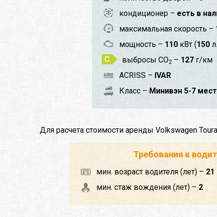
кондиционер –
есть в на
максимальная скорость –
мощность –
110
кВт (
150
л.
выбросы CO
–
127
г/км
2
ACRISS –
IVAR
Класс –
Минивэн 5-7 мест
Для расчета стоимости аренды Volkswagen Tour
Требования к води
мин. возраст водителя (лет) –
21
мин. стаж вождения (лет) –
2