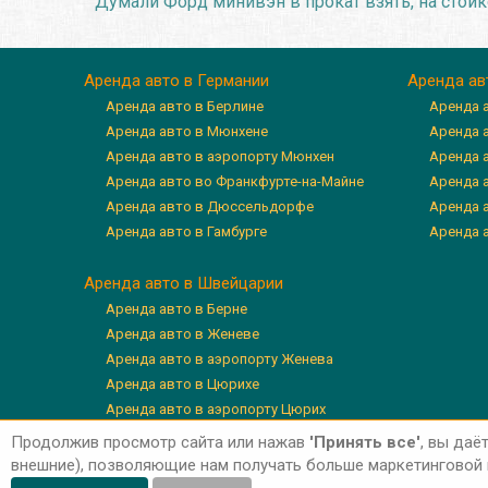
Думали Форд минивэн в прокат взять, на стойке
Аренда авто в Германии
Аренда ав
Аренда авто в Берлине
Аренда 
Аренда авто в Мюнхене
Аренда 
Аренда авто в аэропорту Мюнхен
Аренда 
Аренда авто во Франкфурте-на-Майне
Аренда а
Аренда авто в Дюссельдорфе
Аренда 
Аренда авто в Гамбурге
Аренда 
Аренда авто в Швейцарии
Аренда авто в Берне
Аренда авто в Женеве
Аренда авто в аэропорту Женева
Аренда авто в Цюрихе
Аренда авто в аэропорту Цюрих
Аренда авто в Люцерне
Продолжив просмотр сайта или нажав
'Принять все'
, вы даё
внешние), позволяющие нам получать больше маркетинговой и