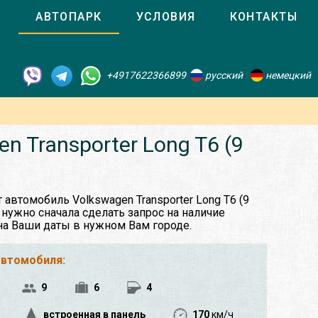
О
АВТОПАРК
УСЛОВИЯ
КОНТАКТЫ
+4917622366899
русский
немецкий
 Transporter Long T6 (9
 автомобиль Volkswagen Transporter Long T6 (9
 нужно сначала сделать запрос на наличие
на Ваши даты в нужном Вам городе.
автомобиля:
9
6
4
встроенная в панель
170
км/ч