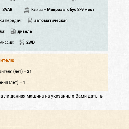
SVAR
Класс –
Микроавтобус 8-9 мест
ки передач:
автоматическая
ва:
дизель
миссии:
2WD
дителю:
дителя (лет) –
21
ния (лет) –
1
на ли данная машина на указанные Вами даты в