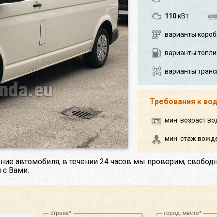
110
кВт
варианты короб
варианты топли
варианты транс
Требования к во
мин. возраст во
мин. стаж вожде
ние автомобиля, в течении 24 часов мы проверим, свобод
 с Вами.
страна
город, место