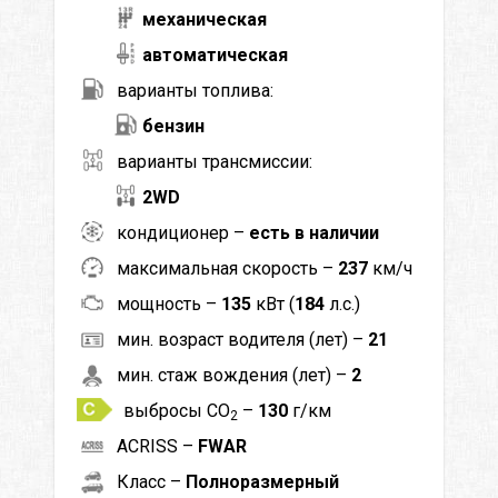
механическая
автоматическая
варианты топлива:
бензин
варианты трансмиссии:
2WD
кондиционер –
есть в наличии
максимальная скорость –
237
км/ч
мощность –
135
кВт (
184
л.с.)
мин. возраст водителя (лет) –
21
мин. стаж вождения (лет) –
2
выбросы CO
–
130
г/км
2
ACRISS –
FWAR
Класс –
Полноразмерный