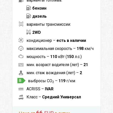
варианты топлива:
бензин
дизель
варианты трансмиссии:
2WD
кондиционер –
есть в наличии
максимальная скорость –
198
км/ч
мощность –
110
кВт (
150
л.с.)
мин. возраст водителя (лет) –
21
мин. стаж вождения (лет) –
2
выбросы CO
–
119
г/км
2
ACRISS –
IVAR
Класс –
Средний Универсал