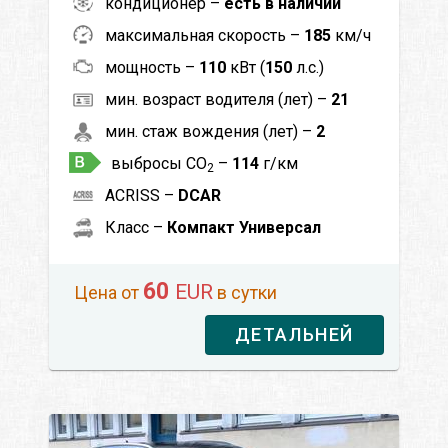
кондиционер –
есть в наличии
максимальная скорость –
185
км/ч
мощность –
110
кВт (
150
л.с.)
мин. возраст водителя (лет) –
21
мин. стаж вождения (лет) –
2
выбросы CO
–
114
г/км
2
ACRISS –
DCAR
Класс –
Компакт Универсал
60
EUR
Цена от
в сутки
ДЕТАЛЬНЕЙ