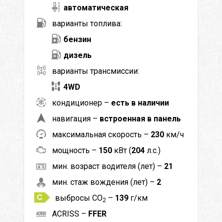
автоматическая
варианты топлива:
бензин
дизель
варианты трансмиссии:
4WD
кондиционер –
есть в наличии
навигация –
встроенная в панель
максимальная скорость –
230
км/ч
мощность –
150
кВт (
204
л.с.)
мин. возраст водителя (лет) –
21
мин. стаж вождения (лет) –
2
выбросы CO
–
139
г/км
2
ACRISS –
FFER