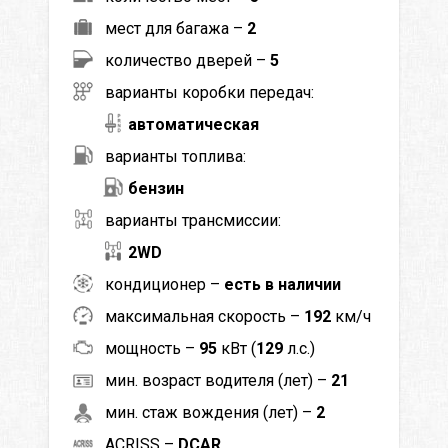
мест для багажа –
2
количество дверей –
5
варианты коробки передач:
автоматическая
варианты топлива:
бензин
варианты трансмиссии:
2WD
кондиционер –
есть в наличии
максимальная скорость –
192
км/ч
мощность –
95
кВт (
129
л.с.)
мин. возраст водителя (лет) –
21
мин. стаж вождения (лет) –
2
ACRISS –
DCAR