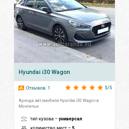
Hyundai
i30 Wagon
5
/
5
Отзывов:
1
Аренда автомобиля Hyundai i30 Wagon в
Монпелье
тип кузова –
универсал
количество мест –
5