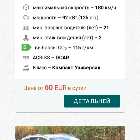
максимальная скорость –
180
км/ч
мощность –
92
кВт (
125
л.с.)
мин. возраст водителя (лет) –
21
мин. стаж вождения (лет) –
2
выбросы CO
–
115
г/км
2
ACRISS –
DCAR
Класс –
Компакт Универсал
60
EUR
Цена от
в сутки
ДЕТАЛЬНЕЙ