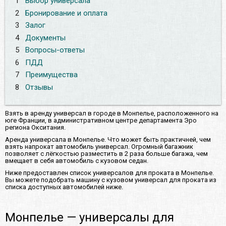
1
Выбор универсала
2
Бронирование и оплата
3
Залог
4
Документы
5
Вопросы-ответы
6
ПДД
7
Преимущества
8
Отзывы
Взять в аренду универсал в городе в Монпелье, расположенного на
юге Франции, в административном центре департамента Эро
региона Окситания.
Аренда универсала в Монпелье. Что может быть практичней, чем
взять напрокат автомобиль универсал. Огромный багажник
позволяет с лёгкостью разместить в 2 раза больше багажа, чем
вмещает в себя автомобиль с кузовом седан.
Ниже предоставлен список универсалов для проката в Монпелье.
Вы можете подобрать машину с кузовом универсал для проката из
списка доступных автомобилей ниже.
Монпелье — универсалы для