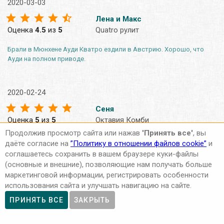
2020-03-03
Лена и Макс
Оценка
4.5
из
5
Quatro рулит
Брали в Мюнхене Ауди Кватро ездили в Австрию. Хорошо, что
Ауди на полном приводе.
2020-02-24
Сеня
Оценка
5
из
5
Октавия Комби
Продолжив просмотр сайта или нажав
'Принять все'
, вы
Коми от Шкоды думаю цена/качество самый оптимальный
даёте согласие на
”Политику в отношении файлов cookie”
и
вариант. Сама Октавия не тяжёлая, быстрая, для семьи покатит.
соглашаетесь сохранить в вашем браузере куки-файлы
Места в багажнике много.
(основные и внешние), позволяющие нам получать больше
маркетинговой информации, регистрировать особенности
использования сайта и улучшать навигацию на сайте.
2020-02-24
ПРИНЯТЬ ВСЕ
ЗАКРЫТЬ
Илья
Оценка
4
из
5
другое авто