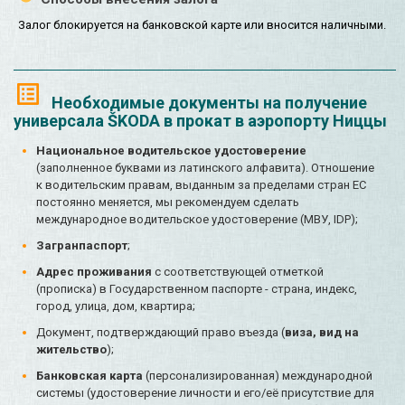
Залог блокируется на банковской карте или вносится наличными.
Необходимые документы на получение
универсала ŠKODA в прокат в аэропорту Ниццы
Национальное водительское удостоверение
(заполненное буквами из латинского алфавита). Отношение
к водительским правам, выданным за пределами стран ЕС
постоянно меняется, мы рекомендуем сделать
международное водительское удостоверение (МВУ, IDP);
Загранпаспорт
;
Адрес проживания
с соответствующей отметкой
(прописка) в Государственном паспорте - страна, индекс,
город, улица, дом, квартира;
Документ, подтверждающий право въезда (
виза, вид на
жительство
);
Банковская карта
(персонализированная) международной
системы (удостоверение личности и его/её присутствие для