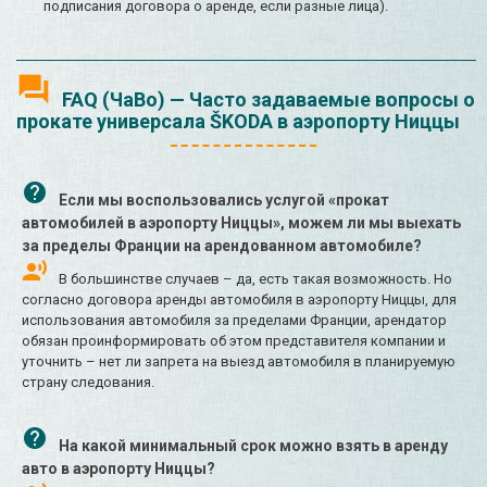
подписания договора о аренде, если разные лица).
FAQ (ЧаВо) — Часто задаваемые вопросы о
прокате универсала ŠKODA в аэропорту Ниццы
Если мы воспользовались услугой «прокат
автомобилей в аэропорту Ниццы», можем ли мы выехать
за пределы Франции на арендованном автомобиле?
В большинстве случаев – да, есть такая возможность. Но
согласно договора аренды автомобиля в аэропорту Ниццы, для
использования автомобиля за пределами Франции, арендатор
обязан проинформировать об этом представителя компании и
уточнить – нет ли запрета на выезд автомобиля в планируемую
страну следования.
На какой минимальный срок можно взять в аренду
авто в аэропорту Ниццы?