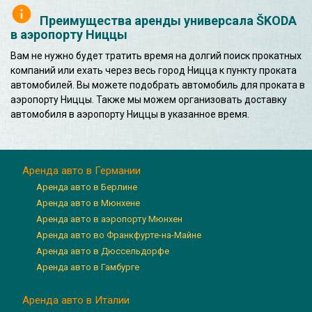
Преимущества аренды универсала ŠKODA
в аэропорту Ниццы
Вам не нужно будет тратить время на долгий поиск прокатных
компаний или ехать через весь город Ницца к пункту проката
автомобилей. Вы можете подобрать автомобиль для проката в
аэропорту Ниццы. Также мы можем организовать доставку
автомобиля в аэропорту Ниццы в указанное время.
Аренда авто в Германии
Аренда авто в Берлине
Аренда авто в Мюнхене
Аренда авто в аэропорту Мюнхен
Аренда авто во Франкфурте-на-Майне
Аренда авто в Дюссельдорфе
Аренда авто в Гамбурге
Аренда авто в Италии