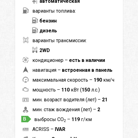
автоматическая
варианты топлива:
бензин
дизель
варианты трансмиссии:
2WD
кондиционер –
есть в наличии
навигация –
встроенная в панель
максимальная скорость –
190
км/ч
мощность –
110
кВт (
150
л.с.)
мин. возраст водителя (лет) –
21
мин. стаж вождения (лет) –
2
выбросы CO
–
119
г/км
2
ACRISS –
IVAR