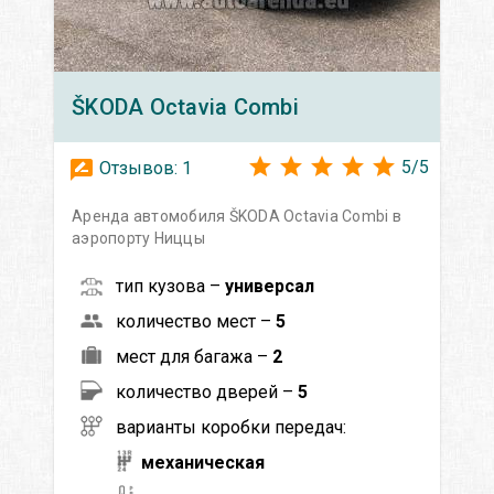
ŠKODA
Octavia Сombi
5
/
5
Отзывов:
1
Аренда автомобиля ŠKODA Octavia Сombi в
аэропорту Ниццы
тип кузова –
универсал
количество мест –
5
мест для багажа –
2
количество дверей –
5
варианты коробки передач:
механическая