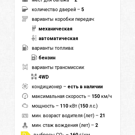
количество дверей –
5
варианты коробки передач:
механическая
автоматическая
варианты топлива:
бензин
варианты трансмиссии:
4WD
кондиционер –
есть в наличии
максимальная скорость –
150
км/ч
мощность –
110
кВт (
150
л.с.)
мин. возраст водителя (лет) –
21
мин. стаж вождения (лет) –
2
выбросы CO
–
160
г/км