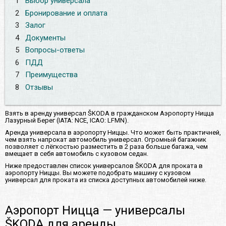
1
Выбор универсала
2
Бронирование и оплата
3
Залог
4
Документы
5
Вопросы-ответы
6
ПДД
7
Преимущества
8
Отзывы
Взять в аренду универсал ŠKODA в гражданском Аэропорту Ницца
Лазурный Берег (IATA: NCE, ICAO: LFMN).
Аренда универсала в аэропорту Ниццы. Что может быть практичней,
чем взять напрокат автомобиль универсал. Огромный багажник
позволяет с лёгкостью разместить в 2 раза больше багажа, чем
вмещает в себя автомобиль с кузовом седан.
Ниже предоставлен список универсалов ŠKODA для проката в
аэропорту Ниццы. Вы можете подобрать машину с кузовом
универсал для проката из списка доступных автомобилей ниже.
Аэропорт Ницца — универсалы
ŠKODA для аренды