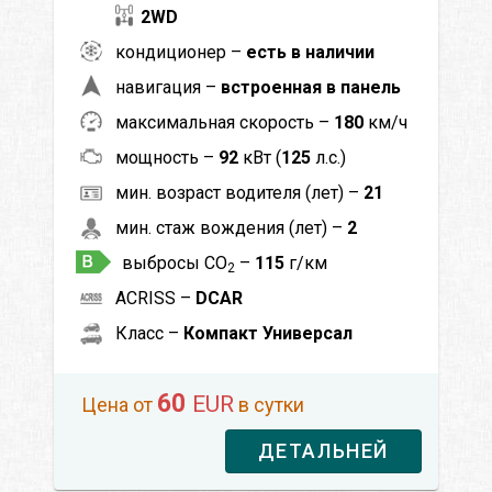
2WD
кондиционер –
есть в наличии
навигация –
встроенная в панель
максимальная скорость –
180
км/ч
мощность –
92
кВт (
125
л.с.)
мин. возраст водителя (лет) –
21
мин. стаж вождения (лет) –
2
выбросы CO
–
115
г/км
2
ACRISS –
DCAR
Класс –
Компакт Универсал
60
EUR
Цена от
в сутки
ДЕТАЛЬНЕЙ