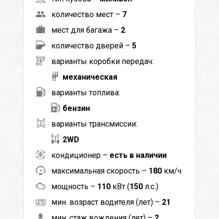
количество мест –
7
мест для багажа –
2
количество дверей –
5
варианты коробки передач:
механическая
варианты топлива:
бензин
варианты трансмиссии:
2WD
кондиционер –
есть в наличии
максимальная скорость –
180
км/ч
мощность –
110
кВт (
150
л.с.)
мин. возраст водителя (лет) –
21
мин. стаж вождения (лет) –
2