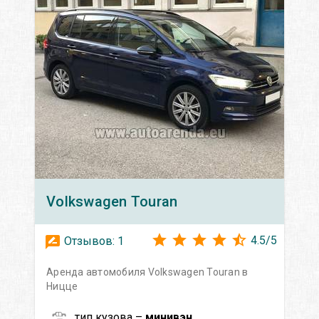
Volkswagen
Touran
4.5
/
5
Отзывов:
1
Аренда автомобиля Volkswagen Touran в
Ницце
тип кузова –
минивэн