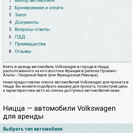
1
Выбор автомобиля
2
Бронирование и оплата
3
Залог
4
Документы
5
Вопросы-ответы
6
ПДД
7
Преимущества
8
Отзывы
Взять в аренду автомобиль Volkswagen в городе в Ницце,
расположенного на юго-востоке Франции в регионе Прованс -
Альпы - Лазурный берег (или Французская Ривьера).
Ниже предоставлен список автомобилей Volkswagen для проката в
Ницце. Вы можете подобрать машину для проката, посмотрев цены
и характеристики авто из списка доступных автомобилей ниже.
Ницца — автомобили Volkswagen
для аренды
Выбрать тип автомобиля