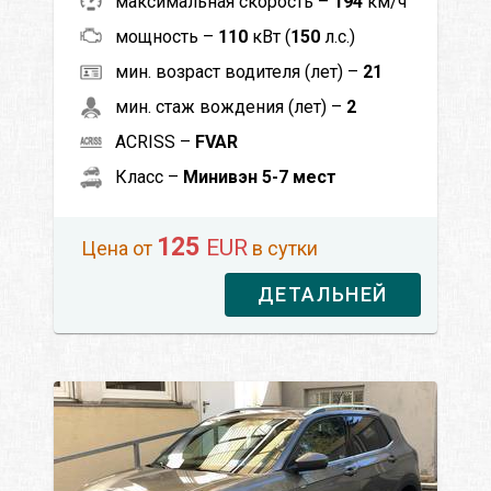
максимальная скорость –
194
км/ч
мощность –
110
кВт (
150
л.с.)
мин. возраст водителя (лет) –
21
мин. стаж вождения (лет) –
2
ACRISS –
FVAR
Класс –
Минивэн 5-7 мест
125
EUR
Цена от
в сутки
ДЕТАЛЬНЕЙ