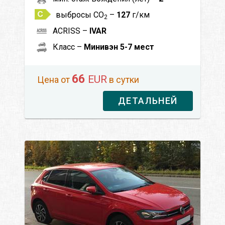
выбросы CO
–
127
г/км
2
ACRISS –
IVAR
Класс –
Минивэн 5-7 мест
66
EUR
Цена от
в сутки
ДЕТАЛЬНЕЙ