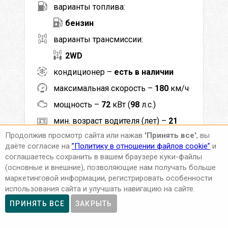
варианты топлива:
бензин
варианты трансмиссии:
2WD
кондиционер –
есть в наличии
максимальная скорость –
180
км/ч
мощность –
72
кВт (
98
л.с.)
мин. возраст водителя (лет) –
21
Продолжив просмотр сайта или нажав
'Принять все'
, вы
мин. стаж вождения (лет) –
2
даёте согласие на
”Политику в отношении файлов cookie”
и
выбросы CO
–
108
г/км
2
соглашаетесь сохранить в вашем браузере куки-файлы
(основные и внешние), позволяющие нам получать больше
ACRISS –
DCAR
маркетинговой информации, регистрировать особенности
Класс –
Эконом Хэтчбек
использования сайта и улучшать навигацию на сайте.
ПРИНЯТЬ ВСЕ
ЗАКРЫТЬ
60
EUR
Цена от
в сутки