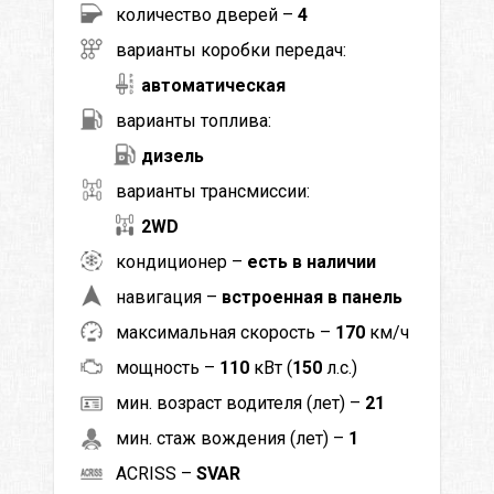
количество дверей –
4
варианты коробки передач:
автоматическая
варианты топлива:
дизель
варианты трансмиссии:
2WD
кондиционер –
есть в наличии
навигация –
встроенная в панель
максимальная скорость –
170
км/ч
мощность –
110
кВт (
150
л.с.)
мин. возраст водителя (лет) –
21
мин. стаж вождения (лет) –
1
ACRISS –
SVAR