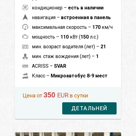
кондиционер –
есть в наличии
навигация –
встроенная в панель
максимальная скорость –
170
км/ч
мощность –
110
кВт (
150
л.с.)
мин. возраст водителя (лет) –
21
мин. стаж вождения (лет) –
1
ACRISS –
SVAR
Класс –
Микроавтобус 8-9 мест
350
EUR
Цена от
в сутки
ДЕТАЛЬНЕЙ