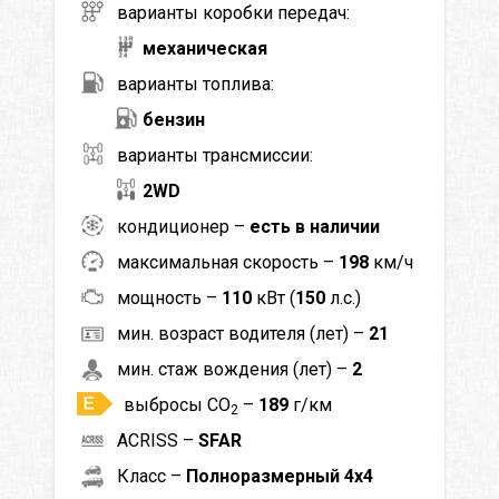
варианты коробки передач:
механическая
варианты топлива:
бензин
варианты трансмиссии:
2WD
кондиционер –
есть в наличии
максимальная скорость –
198
км/ч
мощность –
110
кВт (
150
л.с.)
мин. возраст водителя (лет) –
21
мин. стаж вождения (лет) –
2
выбросы CO
–
189
г/км
2
ACRISS –
SFAR
Класс –
Полноразмерный 4x4