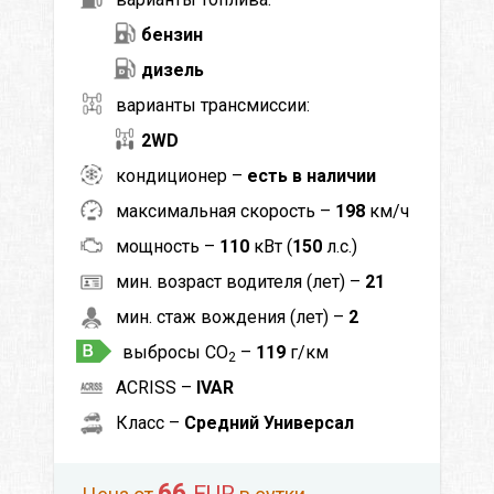
бензин
дизель
варианты трансмиссии:
2WD
кондиционер –
есть в наличии
максимальная скорость –
198
км/ч
мощность –
110
кВт (
150
л.с.)
мин. возраст водителя (лет) –
21
мин. стаж вождения (лет) –
2
выбросы CO
–
119
г/км
2
ACRISS –
IVAR
Класс –
Средний Универсал
66
EUR