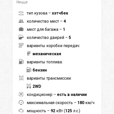
Ницце
тип кузова –
хэтчбек
количество мест –
4
мест для багажа –
1
количество дверей –
5
варианты коробки передач:
механическая
варианты топлива:
бензин
варианты трансмиссии:
2WD
кондиционер –
есть в наличии
максимальная скорость –
180
км/ч
мощность –
92
кВт (
125
л.с.)