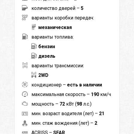
количество дверей –
5
варианты коробки передач:
механическая
варианты топлива:
бензин
дизель
варианты трансмиссии:
2WD
кондиционер –
есть в наличии
максимальная скорость –
190
км/ч
мощность –
72
кВт (
98
л.с.)
мин. возраст водителя (лет) –
21
мин. стаж вождения (лет) –
2
ACRISS –
SFAR