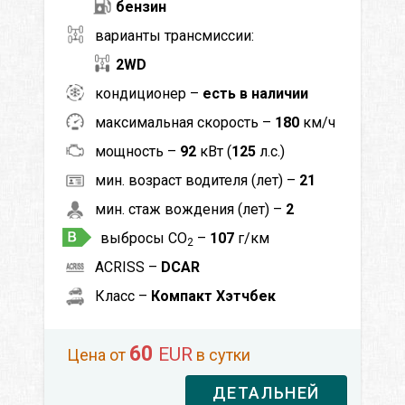
бензин
варианты трансмиссии:
2WD
кондиционер –
есть в наличии
максимальная скорость –
180
км/ч
мощность –
92
кВт (
125
л.с.)
мин. возраст водителя (лет) –
21
мин. стаж вождения (лет) –
2
выбросы CO
–
107
г/км
2
ACRISS –
DCAR
Класс –
Компакт Хэтчбек
60
EUR
Цена от
в сутки
ДЕТАЛЬНЕЙ